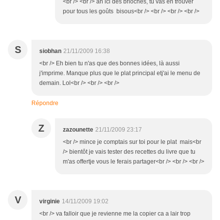
<br /> <br /> ah ici des brioches, tu vas en trouver
pour tous les goûts bisous<br /> <br /> <br /> <br />
S
siobhan
21/11/2009 16:38
<br /> Eh bien tu n'as que des bonnes idées, là aussi
j'imprime. Manque plus que le plat principal etj'ai le menu de
demain. Lol<br /> <br /> <br />
Répondre
Z
zazounette
21/11/2009 23:17
<br /> mince je comptais sur toi pour le plat mais<br
/> bientôt je vais tester des recettes du livre que tu
m'as offertje vous le ferais partager<br /> <br /> <br />
V
virginie
14/11/2009 19:02
<br /> va falloir que je revienne me la copier ca a lair trop