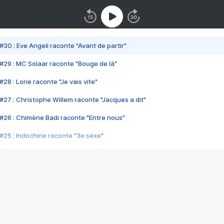
#30 : Eve Angeli raconte "Avant de partir"
#29 : MC Solaar raconte "Bouge de là"
28 : Lorie raconte "Je vais vite"
#27 : Christophe Willem raconte "Jacques a dit"
#26 : Chimène Badi raconte "Entre nous"
#25 : Indochine raconte "3e sexe"
#24 : Zaho raconte "C'est chelou"
#23 : Patrick Bruel raconte "Au café des délices"
#22 : Kyo raconte "Le chemin"
#21 : Nolwenn Leroy raconte "Cassé"