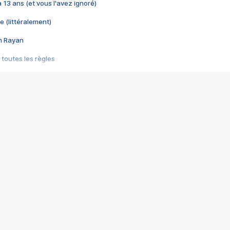
 a 13 ans (et vous l'avez ignoré)
e (littéralement)
im Rayan
 toutes les règles
s les jeux vidéo
us choquant de Rockstar ? - Le scandale BULLY
e plus moche de Steam
du RÊVE tourne au CAUCHEMAR
pendant 8 heures
it… à tort
umiliés par un jeu vidéo
ire - Final Fantasy 8
ti un empire - Age of Empires