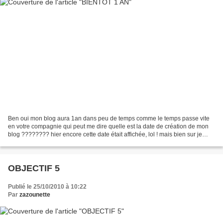
Ben oui mon blog aura 1an dans peu de temps comme le temps passe vite
en votre compagnie qui peut me dire quelle est la date de création de mon
blog ???????? hier encore cette date était affichée, lol ! mais bien sur je
viens de l'enlever alors vous avez...
OBJECTIF 5
Publié le 25/10/2010 à 10:22
Par
zazounette