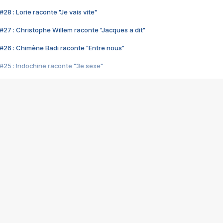
28 : Lorie raconte "Je vais vite"
#27 : Christophe Willem raconte "Jacques a dit"
#26 : Chimène Badi raconte "Entre nous"
#25 : Indochine raconte "3e sexe"
#24 : Zaho raconte "C'est chelou"
#23 : Patrick Bruel raconte "Au café des délices"
#22 : Kyo raconte "Le chemin"
#21 : Nolwenn Leroy raconte "Cassé"
#20 : Patrick Hernandez raconte "Born to be alive"
#19 : Lorie raconte "Près de moi"
#18 : Michael Jones raconte "A nos actes manqués" (avec Jean-Jacque
#17 : Khaled raconte "Aïcha"