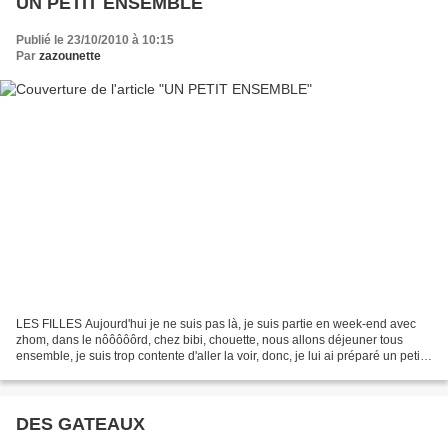
UN PETIT ENSEMBLE
Publié le 23/10/2010 à 10:15
Par
zazounette
LES FILLES Aujourd'hui je ne suis pas là, je suis partie en week-end avec
zhom, dans le nôôôôôrd, chez bibi, chouette, nous allons déjeuner tous
ensemble, je suis trop contente d'aller la voir, donc, je lui ai préparé un petit
cadeau que voilà un répertoire...
DES GATEAUX