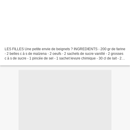
LES FILLES Une petite envie de beignets ? INGREDIENTS - 200 gr de farine
- 2 belles c à s de maïzena - 2 oeufs - 2 sachets de sucre vanillé - 2 grosses
c à s de sucre - 1 pincée de sel - 1 sachet levure chimique - 30 cl de lait - 2 c
à s d'huile - ananas/bananes/pommes...