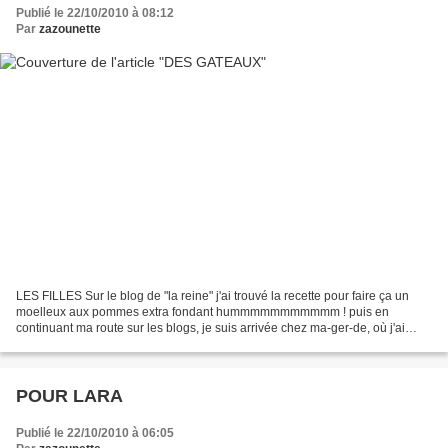
Publié le 22/10/2010 à 08:12
Par
zazounette
LES FILLES Sur le blog de "la reine" j'ai trouvé la recette pour faire ça un
moelleux aux pommes extra fondant hummmmmmmmmmm ! puis en
continuant ma route sur les blogs, je suis arrivée chez ma-ger-de, où j'ai
trouvé la recette pour faire ça un gâteau...
POUR LARA
Publié le 22/10/2010 à 06:05