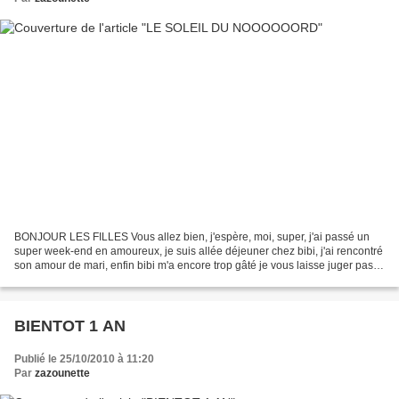
BONJOUR LES FILLES Vous allez bien, j'espère, moi, super, j'ai passé un
super week-end en amoureux, je suis allée déjeuner chez bibi, j'ai rencontré
son amour de mari, enfin bibi m'a encore trop gâté je vous laisse juger pas
vous même un superbe livre...
BIENTOT 1 AN
Publié le 25/10/2010 à 11:20
Par
zazounette