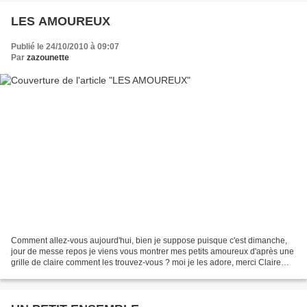
LES AMOUREUX
Publié le 24/10/2010 à 09:07
Par
zazounette
Comment allez-vous aujourd'hui, bien je suppose puisque c'est dimanche,
jour de messe repos je viens vous montrer mes petits amoureux d'après une
grille de claire comment les trouvez-vous ? moi je les adore, merci Claire
pour cette jolie grille, cette...