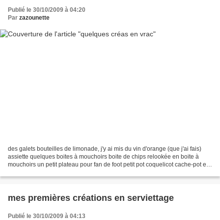
Publié le 30/10/2009 à 04:20
Par
zazounette
des galets bouteilles de limonade, j'y ai mis du vin d'orange (que j'ai fais)
assiette quelques boites à mouchoirs boite de chips relookée en boite à
mouchoirs un petit plateau pour fan de foot petit pot coquelicot cache-pot en
bois un tri-fils coffre...
mes premières créations en serviettage
Publié le 30/10/2009 à 04:13