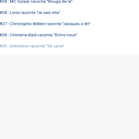
#29 : MC Solaar raconte "Bouge de là"
28 : Lorie raconte "Je vais vite"
#27 : Christophe Willem raconte "Jacques a dit"
#26 : Chimène Badi raconte "Entre nous"
#25 : Indochine raconte "3e sexe"
#24 : Zaho raconte "C'est chelou"
#23 : Patrick Bruel raconte "Au café des délices"
#22 : Kyo raconte "Le chemin"
#21 : Nolwenn Leroy raconte "Cassé"
#20 : Patrick Hernandez raconte "Born to be alive"
#19 : Lorie raconte "Près de moi"
#18 : Michael Jones raconte "A nos actes manqués" (avec Jean-Jacque
#17 : Khaled raconte "Aïcha"