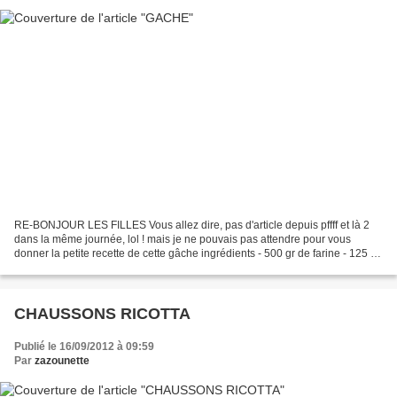
RE-BONJOUR LES FILLES Vous allez dire, pas d'article depuis pffff et là 2
dans la même journée, lol ! mais je ne pouvais pas attendre pour vous
donner la petite recette de cette gâche ingrédients - 500 gr de farine - 125 ml
lait - 2 c à soupe crème fraîche...
CHAUSSONS RICOTTA
Publié le 16/09/2012 à 09:59
Par
zazounette