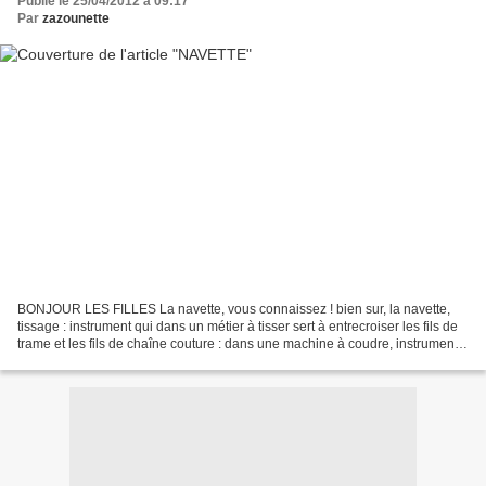
Publié le 25/04/2012 à 09:17
Par
zazounette
BONJOUR LES FILLES La navette, vous connaissez ! bien sur, la navette,
tissage : instrument qui dans un métier à tisser sert à entrecroiser les fils de
trame et les fils de chaîne couture : dans une machine à coudre, instrument
qui contient et guide la...