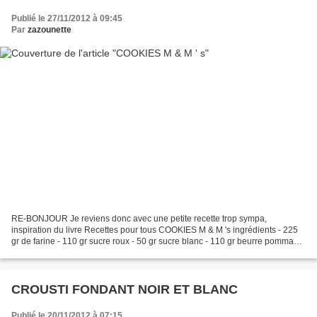
Publié le 27/11/2012 à 09:45
Par
zazounette
RE-BONJOUR Je reviens donc avec une petite recette trop sympa,
inspiration du livre Recettes pour tous COOKIES M & M 's ingrédients - 225
gr de farine - 110 gr sucre roux - 50 gr sucre blanc - 110 gr beurre pommade
- 1 oeuf - 1 pincée de sel - 1 sachet...
CROUSTI FONDANT NOIR ET BLANC
Publié le 20/11/2012 à 07:15