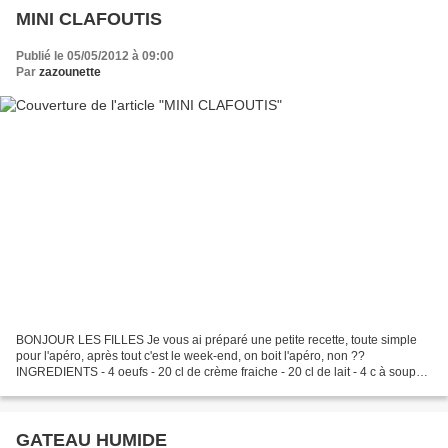
MINI CLAFOUTIS
Publié le 05/05/2012 à 09:00
Par
zazounette
BONJOUR LES FILLES Je vous ai préparé une petite recette, toute simple
pour l'apéro, après tout c'est le week-end, on boit l'apéro, non ??
INGREDIENTS - 4 oeufs - 20 cl de crème fraiche - 20 cl de lait - 4 c à soupe
de farine - sel/poivre - 4 tranches...
GATEAU HUMIDE