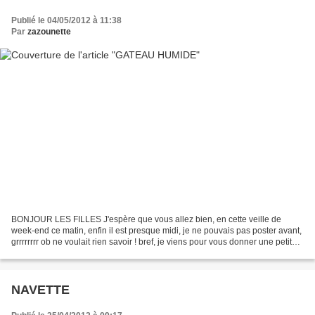
Publié le 04/05/2012 à 11:38
Par
zazounette
BONJOUR LES FILLES J'espère que vous allez bien, en cette veille de
week-end ce matin, enfin il est presque midi, je ne pouvais pas poster avant,
grrrrrrrr ob ne voulait rien savoir ! bref, je viens pour vous donner une petite
recette la recette originale...
NAVETTE