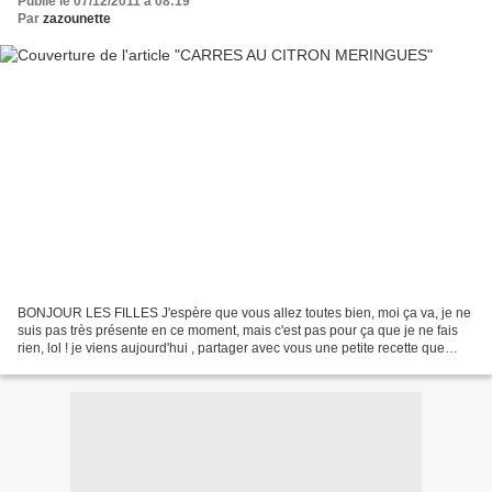
Publié le 07/12/2011 à 08:19
Par
zazounette
BONJOUR LES FILLES J'espère que vous allez toutes bien, moi ça va, je ne
suis pas très présente en ce moment, mais c'est pas pour ça que je ne fais
rien, lol ! je viens aujourd'hui , partager avec vous une petite recette que
j'adore ! Carrés au citron...