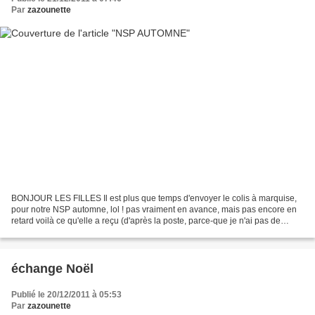
Par
zazounette
BONJOUR LES FILLES Il est plus que temps d'envoyer le colis à marquise,
pour notre NSP automne, lol ! pas vraiment en avance, mais pas encore en
retard voilà ce qu'elle a reçu (d'après la poste, parce-que je n'ai pas de
nouvelles, j'espère qu'elle va...
échange Noël
Publié le 20/12/2011 à 05:53
Par
zazounette