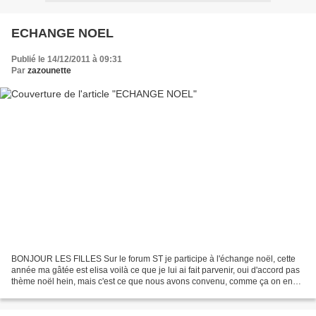
ECHANGE NOEL
Publié le 14/12/2011 à 09:31
Par
zazounette
BONJOUR LES FILLES Sur le forum ST je participe à l'échange noël, cette
année ma gâtée est elisa voilà ce que je lui ai fait parvenir, oui d'accord pas
thème noël hein, mais c'est ce que nous avons convenu, comme ça on en
profite toute l'année pas seulement...