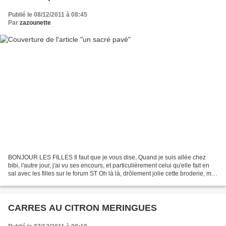
Publié le 08/12/2011 à 08:45
Par
zazounette
BONJOUR LES FILLES Il faut que je vous dise, Quand je suis allée chez
bibi, l'autre jour, j'ai vu ses encours, et particulièrement celui qu'elle fait en
sal avec les filles sur le forum ST Oh là là, drôlement jolie cette broderie, moi
je n'en ai encore...
CARRES AU CITRON MERINGUES