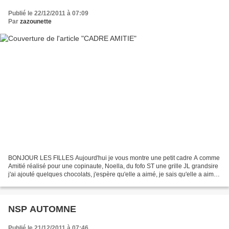
Publié le 22/12/2011 à 07:09
Par
zazounette
BONJOUR LES FILLES Aujourd'hui je vous montre une petit cadre A comme
Amitié réalisé pour une copinaute, Noella, du fofo ST une grille JL grandsire
j'ai ajouté quelques chocolats, j'espère qu'elle a aimé, je sais qu'elle a aimé,
et c'est bien le principal,...
NSP AUTOMNE
Publié le 21/12/2011 à 07:46