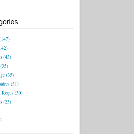
gories
(147)
142)
es
(43)
(35)
age
(35)
aires
(31)
 Reçus
(30)
s
(23)
)