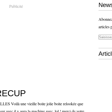
News
Publicité
Abonnez-
articles 
Artic
RECUP
 Voilà une vieille boite jolie boite relookée que
n sur avec il y aura la machine avec, lol ! merci de votre