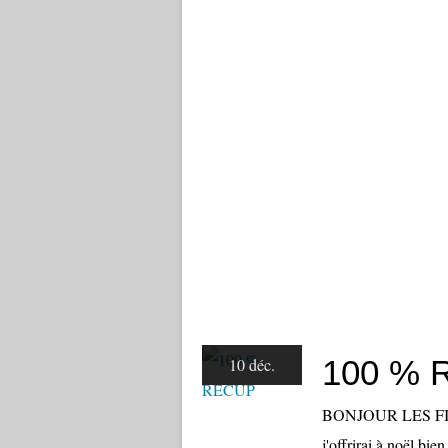
100 % 
10 déc.
BONJOUR LES FILLES
j'offrirai à noël bie