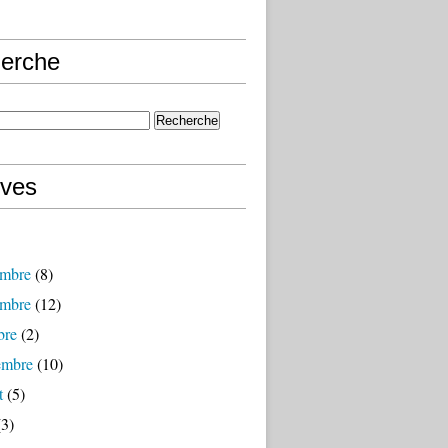
erche
ives
mbre
(8)
mbre
(12)
bre
(2)
embre
(10)
t
(5)
3)