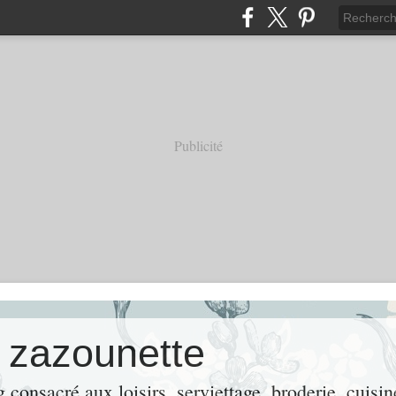
Publicité
e zazounette
consacré aux loisirs, serviettage, broderie, cuisin