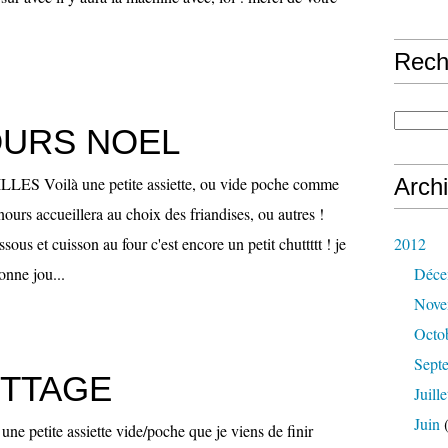
Rech
URS NOEL
S Voilà une petite assiette, ou vide poche comme
Arch
nours accueillera au choix des friandises, ou autres !
ssous et cuisson au four c'est encore un petit chuttttt ! je
2012
onne jou...
Déce
Nove
Octo
Sept
ETTAGE
Juille
Juin
(
e petite assiette vide/poche que je viens de finir