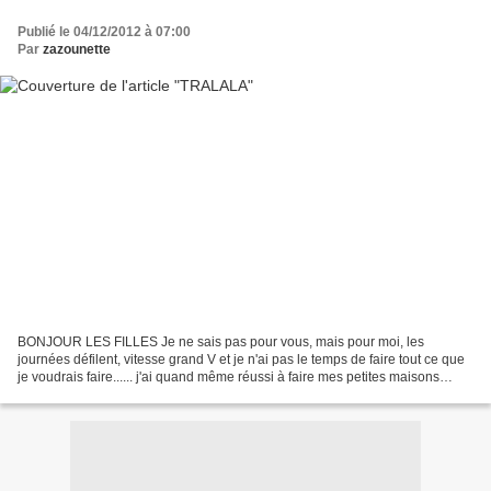
Publié le 04/12/2012 à 07:00
Par
zazounette
BONJOUR LES FILLES Je ne sais pas pour vous, mais pour moi, les
journées défilent, vitesse grand V et je n'ai pas le temps de faire tout ce que
je voudrais faire...... j'ai quand même réussi à faire mes petites maisons
tralala, que je voulais pour mettre...