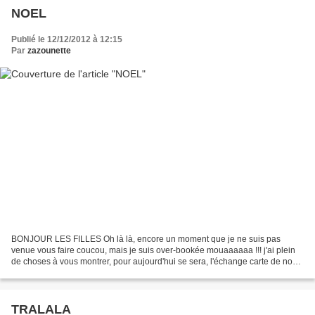
NOEL
Publié le 12/12/2012 à 12:15
Par
zazounette
BONJOUR LES FILLES Oh là là, encore un moment que je ne suis pas
venue vous faire coucou, mais je suis over-bookée mouaaaaaa !!! j'ai plein
de choses à vous montrer, pour aujourd'hui se sera, l'échange carte de noël
organisé par bibi sur le forum ST donc...
TRALALA