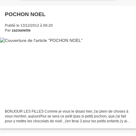
POCHON NOEL
Publié le 13/12/2012 à 08:20
Par
zazounette
BONJOUR LES FILLES Comme je vous le disais hier, j'ai plein de choses à
vous montrer, aujourd'hui se sera ce petit (pas si petit) pochon, que j'ai fait
pour y mettre les chocolats de noël , j'en ferai 3 pour les petits enfants j'y ai
attaché une étiquette...