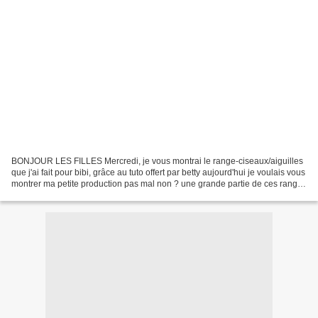
BONJOUR LES FILLES Mercredi, je vous montrai le range-ciseaux/aiguilles
que j'ai fait pour bibi, grâce au tuto offert par betty aujourd'hui je voulais vous
montrer ma petite production pas mal non ? une grande partie de ces range
ciseaux/aiguilles sont...