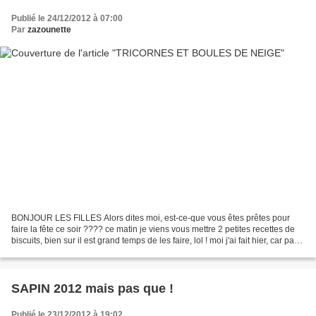
Publié le 24/12/2012 à 07:00
Par
zazounette
BONJOUR LES FILLES Alors dites moi, est-ce-que vous êtes prêtes pour
faire la fête ce soir ???? ce matin je viens vous mettre 2 petites recettes de
biscuits, bien sur il est grand temps de les faire, lol ! moi j'ai fait hier, car pas
vraiment eu le temps...
SAPIN 2012 mais pas que !
Publié le 23/12/2012 à 19:02