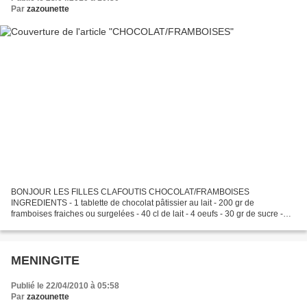
Par
zazounette
BONJOUR LES FILLES CLAFOUTIS CHOCOLAT/FRAMBOISES
INGREDIENTS - 1 tablette de chocolat pâtissier au lait - 200 gr de
framboises fraiches ou surgelées - 40 cl de lait - 4 oeufs - 30 gr de sucre -
2cuillers à soupe de farine commencer par couper le chocolat...
MENINGITE
Publié le 22/04/2010 à 05:58
Par
zazounette