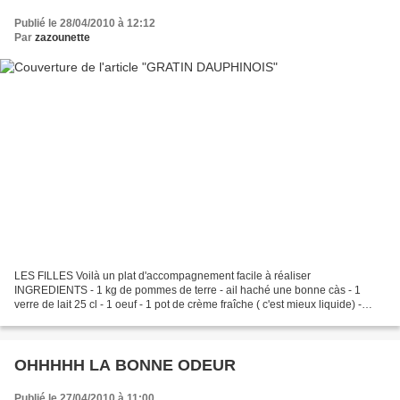
Publié le 28/04/2010 à 12:12
Par
zazounette
LES FILLES Voilà un plat d'accompagnement facile à réaliser
INGREDIENTS - 1 kg de pommes de terre - ail haché une bonne càs - 1
verre de lait 25 cl - 1 oeuf - 1 pot de crème fraîche ( c'est mieux liquide) -
gruyère râpé 150gr environ - sel/poivre/margarine...
OHHHHH LA BONNE ODEUR
Publié le 27/04/2010 à 11:00