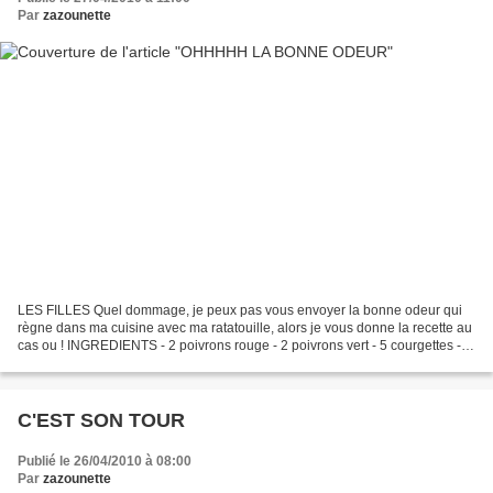
Par
zazounette
LES FILLES Quel dommage, je peux pas vous envoyer la bonne odeur qui
règne dans ma cuisine avec ma ratatouille, alors je vous donne la recette au
cas ou ! INGREDIENTS - 2 poivrons rouge - 2 poivrons vert - 5 courgettes - 1
aubergine - 5 tomates - sel/poivre/ail/thym/huile...
C'EST SON TOUR
Publié le 26/04/2010 à 08:00
Par
zazounette