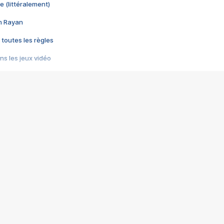
e (littéralement)
im Rayan
 toutes les règles
s les jeux vidéo
us choquant de Rockstar ? - Le scandale BULLY
e plus moche de Steam
du RÊVE tourne au CAUCHEMAR
pendant 8 heures
it… à tort
umiliés par un jeu vidéo
ire - Final Fantasy 8
ti un empire - Age of Empires
story DOFUS