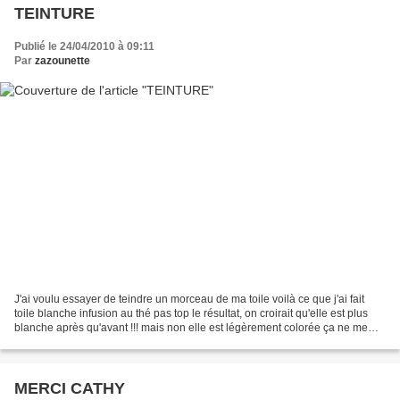
TEINTURE
Publié le 24/04/2010 à 09:11
Par
zazounette
J'ai voulu essayer de teindre un morceau de ma toile voilà ce que j'ai fait
toile blanche infusion au thé pas top le résultat, on croirait qu'elle est plus
blanche après qu'avant !!! mais non elle est légèrement colorée ça ne me
plait pas, donc j'ai fait...
MERCI CATHY