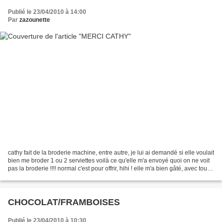
Publié le 23/04/2010 à 14:00
Par
zazounette
cathy fait de la broderie machine, entre autre, je lui ai demandé si elle voulait
bien me broder 1 ou 2 serviettes voilà ce qu'elle m'a envoyé quoi on ne voit
pas la broderie !!!! normal c'est pour offrir, hihi ! elle m'a bien gâté, avec tout
les +++...
CHOCOLAT/FRAMBOISES
Publié le 23/04/2010 à 10:30