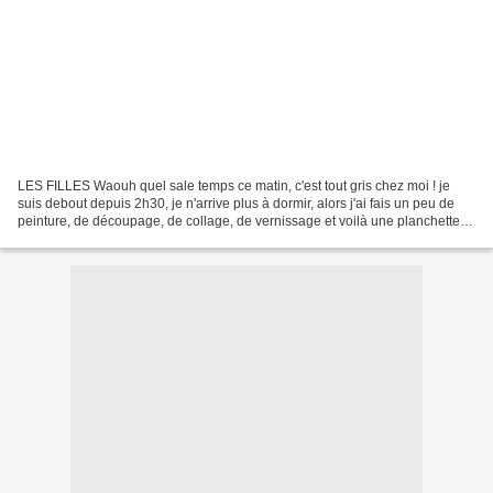
LES FILLES Waouh quel sale temps ce matin, c'est tout gris chez moi ! je
suis debout depuis 2h30, je n'arrive plus à dormir, alors j'ai fais un peu de
peinture, de découpage, de collage, de vernissage et voilà une planchette
prête à partir ce matin chez...