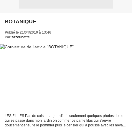
BOTANIQUE
Publié le 21/04/2010 à 13:46
Par
zazounette
LES FILLES Pas de cuisine aujourd'hui, seulement quelques photos de ce
qui se passe dans mon jardin on commence par le lilas qui s'ouvre
doucement ensuite le pommier puis le cerisier qui a poussé avec les noyau
de cerise que j'ai mis après avoir fait...