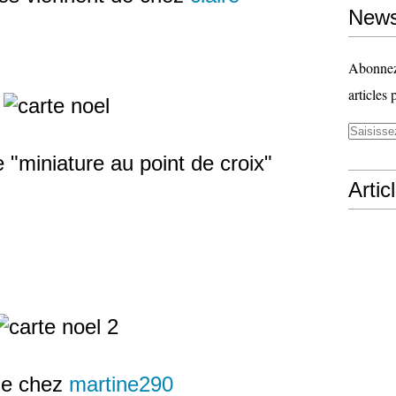
News
Abonnez-
articles 
vre "miniature au point de croix"
Artic
 de chez
martine290