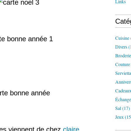
Links
Caté
Cuisine
Divers
(
Broderi
Couture
Serviett
Annivers
Cadeaux
Échange
Sal
(17)
Jeux
(15
lles viennent de chez
claire