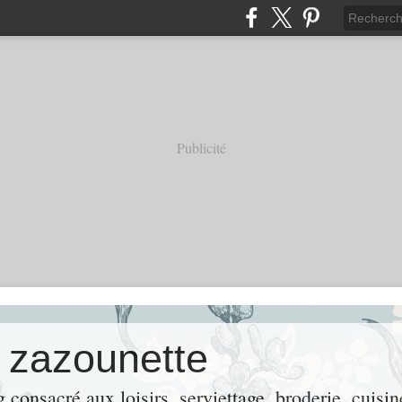
Publicité
e zazounette
consacré aux loisirs, serviettage, broderie, cuisin