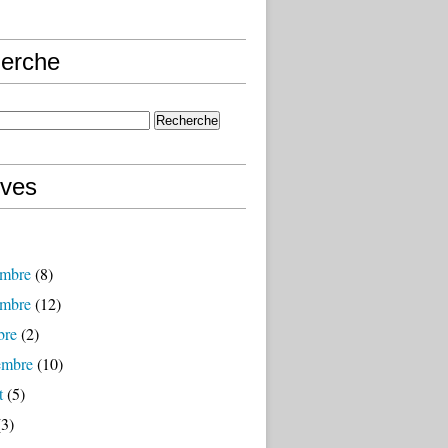
erche
ives
mbre
(8)
mbre
(12)
bre
(2)
embre
(10)
t
(5)
3)