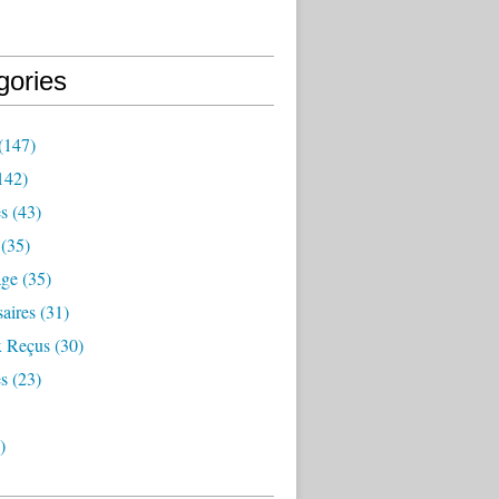
gories
(147)
142)
es
(43)
(35)
age
(35)
aires
(31)
 Reçus
(30)
s
(23)
)