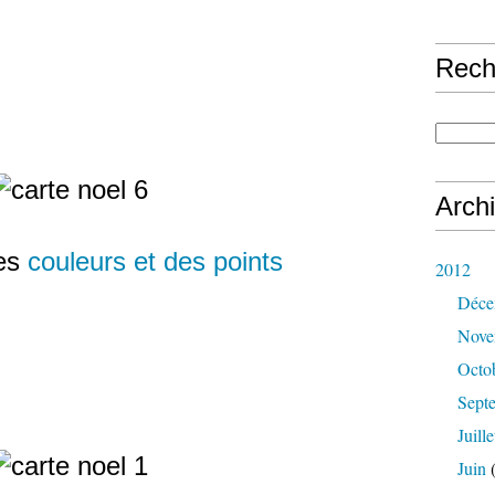
Rech
Arch
ces
couleurs et des points
2012
Déce
Nove
Octo
Sept
Juille
Juin
(