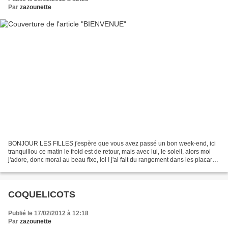
Par
zazounette
BONJOUR LES FILLES j'espère que vous avez passé un bon week-end, ici
tranquillou ce matin le froid est de retour, mais avec lui, le soleil, alors moi
j'adore, donc moral au beau fixe, lol ! j'ai fait du rangement dans les placards
à loisirs créatifs,...
COQUELICOTS
Publié le 17/02/2012 à 12:18
Par
zazounette