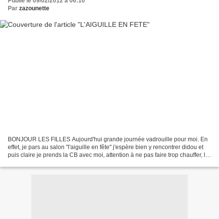
Publié le 09/02/2012 à 06:10
Par
zazounette
BONJOUR LES FILLES Aujourd'hui grande journée vadrouille pour moi. En
effet, je pars au salon "l'aiguille en fête" j'espère bien y rencontrer didou et
puis claire je prends la CB avec moi, attention à ne pas faire trop chauffer, lol
! j'y suis allée en...