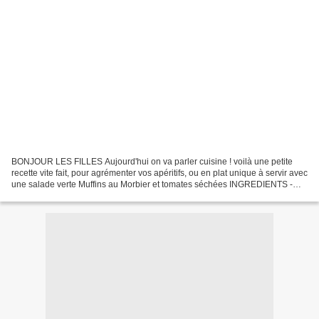
BONJOUR LES FILLES Aujourd'hui on va parler cuisine ! voilà une petite
recette vite fait, pour agrémenter vos apéritifs, ou en plat unique à servir avec
une salade verte Muffins au Morbier et tomates séchées INGREDIENTS -
150 gr de Morbier - 150 gr de...