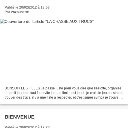
Publié le 20/02/2012 à 18:57
Par
zazounette
BONSOIR LES FILLES Je passe juste pour vous dire que liselotte, organise
un petit jeu, bon faut faire vite la date limite est jeudi, je crois le jeu est simple
trouver des trucs, il y a une liste a respecter, et c'est super sympa je trouve, je
participe...
BIENVENUE
Publié le 20/02/2012 à 12:23