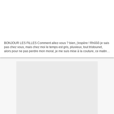
BONJOUR LES FILLES Comment allez-vous ? bien, j'espère ! Rhôôô je sais
pas chez vous, mais chez moi le temps est gris, pluvieux, tout tristounet,
alors pour ne pas perdre mon moral, je me suis mise à la couture, ce matin,
après le ménage bien sur ! et...