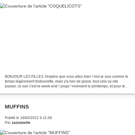
BONJOUR LES FILLES J'espère que vous allez bien ! moi je suis comme le
temps légèrement tristounette, mais y'a rien de grave, tout cela va vite
passer, ce soir c'est le week-end ! youpi ! vivement le printemps, et pour le
faire venir plus vite, j'ai brodé...
MUFFINS
Publié le 16/02/2012 à 11:56
Par
zazounette