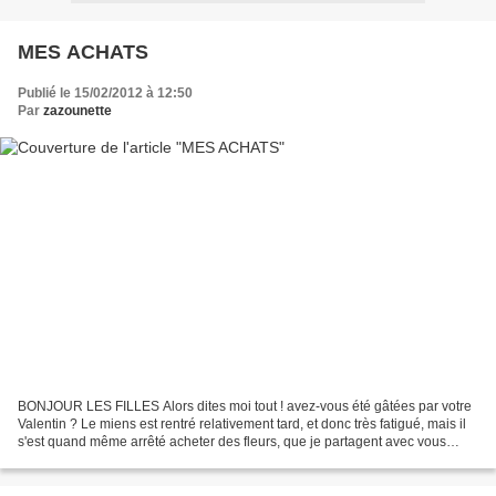
MES ACHATS
Publié le 15/02/2012 à 12:50
Par
zazounette
BONJOUR LES FILLES Alors dites moi tout ! avez-vous été gâtées par votre
Valentin ? Le miens est rentré relativement tard, et donc très fatigué, mais il
s'est quand même arrêté acheter des fleurs, que je partagent avec vous
aujourd'hui Bon il est temps...