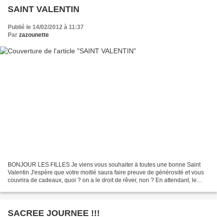
SAINT VALENTIN
Publié le 14/02/2012 à 11:37
Par
zazounette
BONJOUR LES FILLES Je viens vous souhaiter à toutes une bonne Saint
Valentin J'espère que votre moitié saura faire preuve de générosité et vous
couvrira de cadeaux, quoi ? on a le droit de rêver, non ? En attendant, le
miens aura des petits gâteaux quand...
SACREE JOURNEE !!!