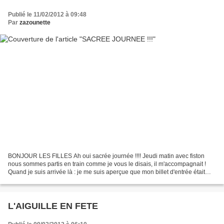
Publié le 11/02/2012 à 09:48
Par
zazounette
BONJOUR LES FILLES Ah oui sacrée journée !!!! Jeudi matin avec fiston
nous sommes partis en train comme je vous le disais, il m'accompagnait !
Quand je suis arrivée là : je me suis aperçue que mon billet d'entrée était
resté à la maison ! grrrrrr ben...
L'AIGUILLE EN FETE