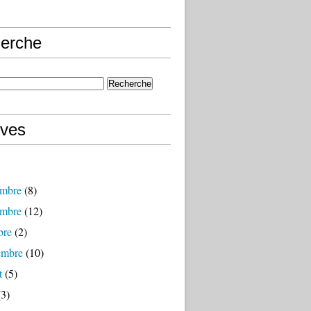
erche
ives
mbre
(8)
mbre
(12)
bre
(2)
embre
(10)
t
(5)
3)