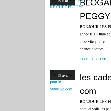
BLOGA
19 mai
PEGGY
BONJOUR LES FILLE
année le 19 Juillet 
allez vite y faire un
chance à toutes
LIRE LA SUITE
les cad
18 avr.
com
BONJOUR LES FILLE
com ici voilà les pe