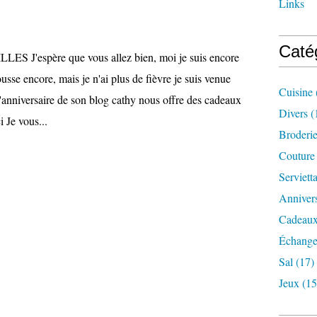
Links
Caté
 J'espère que vous allez bien, moi je suis encore
ousse encore, mais je n'ai plus de fièvre je suis venue
Cuisine
l'anniversaire de son blog cathy nous offre des cadeaux
Divers
(
ci Je vous...
Broderi
Couture
Serviett
Annivers
Cadeaux
Échange
Sal
(17)
Jeux
(15