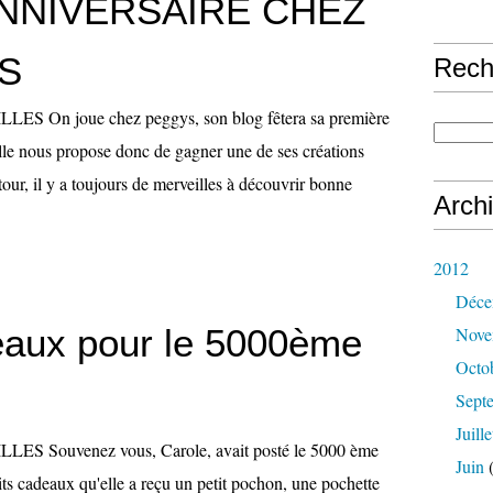
NNIVERSAIRE CHEZ
S
Rech
S On joue chez peggys, son blog fêtera sa première
elle nous propose donc de gagner une de ses créations
 tour, il y a toujours de merveilles à découvrir bonne
Arch
2012
Déce
eaux pour le 5000ème
Nove
Octo
Sept
Juille
S Souvenez vous, Carole, avait posté le 5000 ème
Juin
(
tits cadeaux qu'elle a reçu un petit pochon, une pochette