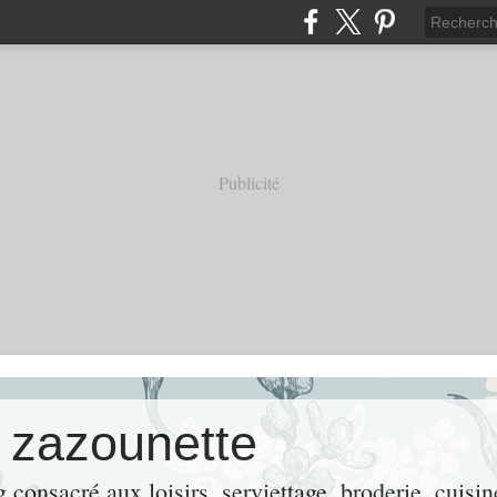
Publicité
e zazounette
consacré aux loisirs, serviettage, broderie, cuisin