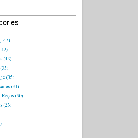
gories
(147)
142)
es
(43)
(35)
age
(35)
aires
(31)
 Reçus
(30)
s
(23)
)