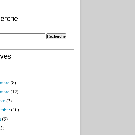
erche
ives
mbre
(8)
mbre
(12)
bre
(2)
embre
(10)
t
(5)
3)