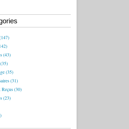
gories
(147)
142)
es
(43)
(35)
age
(35)
aires
(31)
 Reçus
(30)
s
(23)
)