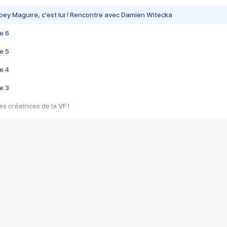
bey Maguire, c'est lui ! Rencontre avec Damien Witecka
e 6
e 5
e 4
e 3
s créatrices de la VF !
e 2
e 1
e Mektoub My Love arrive enfin ! Rencontre avec Shaïn Boumedine et Sal
i : après Toni en famille
elle réalise le bouleversant Dites lui que je l'aime
ais ! Rencontre autour de Vie privée de Rebecca Zlotowski