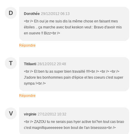
D
Dorothée
29/12/2012 06:13
<br /> Eh oui je me suis dis la même chose en faisant mes
étoiles .. ça marche avec tout keskon veut : Bravo d'avoir mis
en ouevre !! Bizz<br />
Répondre
T
Titilaeti
28/12/2012 20:48
<br /> Et ben tu as super bien travaillé !!!!<br /> <br /> <br />
J'adore tes bonhommes pain d'épice et tes coeurs c'est super
sympa !<br />
Répondre
V
virginie
27/12/2012 10:32
<br /> ZAZOU tu ne serais pas hyer active toi?en tout cas brao
c'est magnifiqueeeeeee bon bout de l'an bisesssss<br />