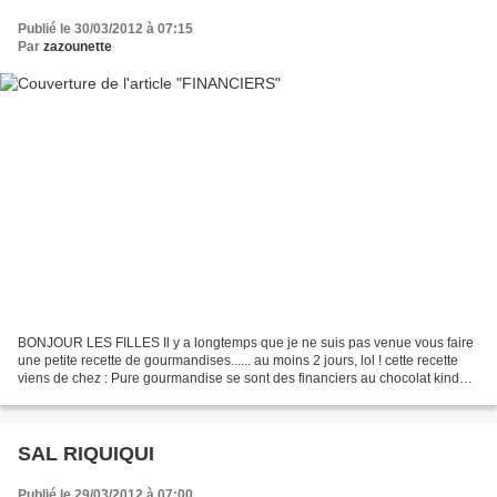
Publié le 30/03/2012 à 07:15
Par
zazounette
BONJOUR LES FILLES Il y a longtemps que je ne suis pas venue vous faire
une petite recette de gourmandises...... au moins 2 jours, lol ! cette recette
viens de chez : Pure gourmandise se sont des financiers au chocolat kinder
voilà le résultat, alors...
SAL RIQUIQUI
Publié le 29/03/2012 à 07:00