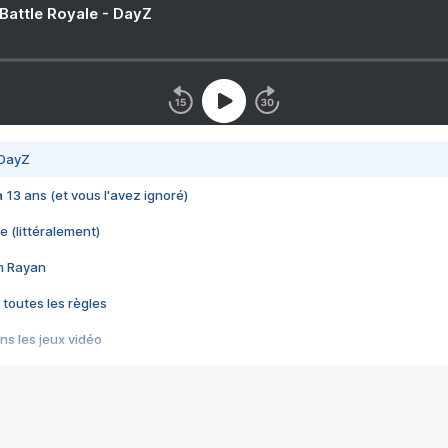
 Battle Royale - DayZ
 DayZ
 a 13 ans (et vous l'avez ignoré)
e (littéralement)
im Rayan
 toutes les règles
s les jeux vidéo
us choquant de Rockstar ? - Le scandale BULLY
e plus moche de Steam
du RÊVE tourne au CAUCHEMAR