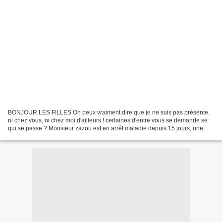
BONJOUR LES FILLES On peux vraiment dire que je ne suis pas présente,
ni chez vous, ni chez moi d'ailleurs ! certaines d'entre vous se demande se
qui se passe ? Monsieur zazou est en arrêt maladie depuis 15 jours, une
mauvaise chute au ski !!!! alors...