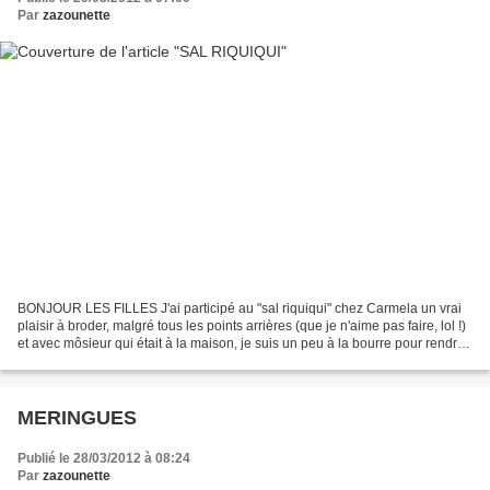
Par
zazounette
BONJOUR LES FILLES J'ai participé au "sal riquiqui" chez Carmela un vrai
plaisir à broder, malgré tous les points arrières (que je n'aime pas faire, lol !)
et avec môsieur qui était à la maison, je suis un peu à la bourre pour rendre
ma copie une photo...
MERINGUES
Publié le 28/03/2012 à 08:24
Par
zazounette