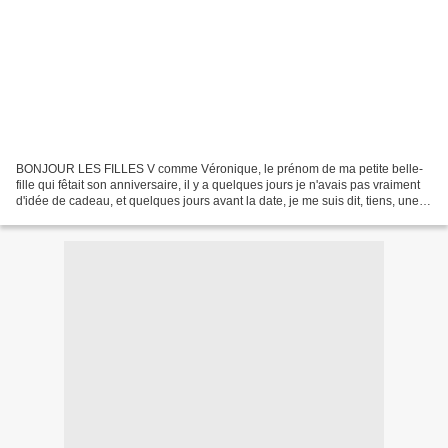
BONJOUR LES FILLES V comme Véronique, le prénom de ma petite belle-
fille qui fêtait son anniversaire, il y a quelques jours je n'avais pas vraiment
d'idée de cadeau, et quelques jours avant la date, je me suis dit, tiens, une
jolie boite avec son initiale,...