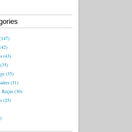
gories
(147)
142)
es
(43)
(35)
age
(35)
aires
(31)
 Reçus
(30)
s
(23)
)