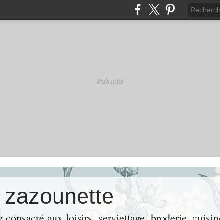
Publicité
e zazounette
consacré aux loisirs, serviettage, broderie, cuisin