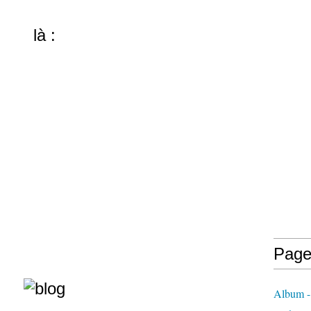
là :
Page
Album - 