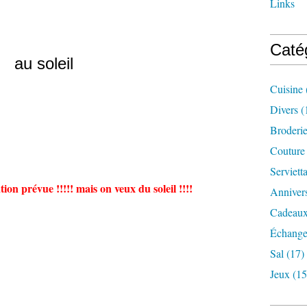
Links
Caté
au soleil
Cuisine
Divers
(
Broderi
Couture
Serviett
ation prévue !!!!! mais on veux du soleil !!!!
Annivers
Cadeaux
Échange
Sal
(17)
Jeux
(15