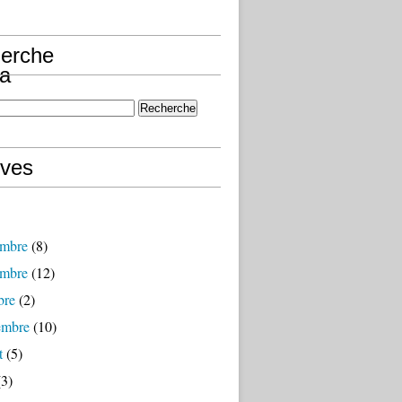
erche
ives
mbre
(8)
mbre
(12)
bre
(2)
embre
(10)
t
(5)
3)