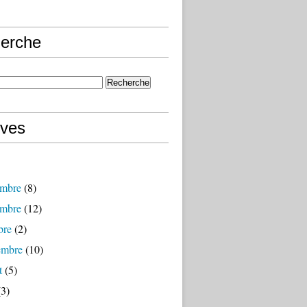
erche
ives
mbre
(8)
mbre
(12)
bre
(2)
embre
(10)
t
(5)
3)