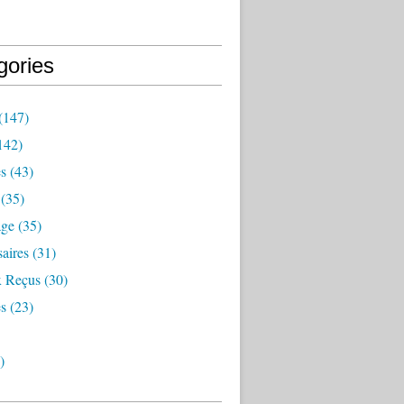
gories
(147)
142)
es
(43)
(35)
age
(35)
aires
(31)
 Reçus
(30)
s
(23)
)