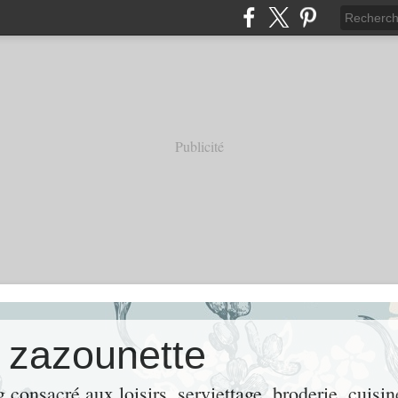
Publicité
e zazounette
consacré aux loisirs, serviettage, broderie, cuisin