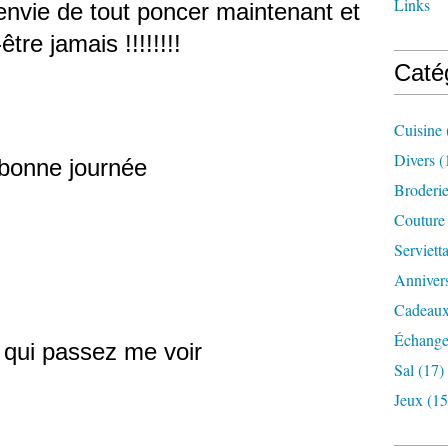
Links
 envie de tout poncer maintenant et
être jamais !!!!!!!!
Caté
Cuisine
Divers
(
Broderi
Couture
Serviett
Annivers
Cadeaux
Échange
 qui passez me voir
Sal
(17)
Jeux
(15