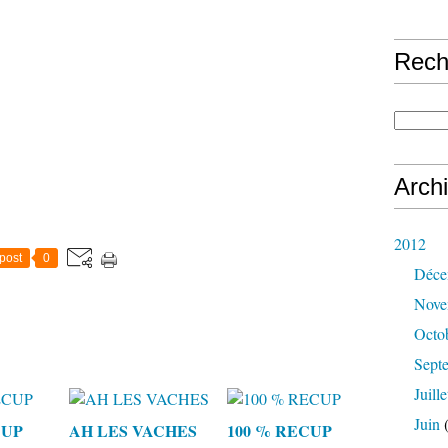
Rech
Arch
2012
post
0
Déce
Nove
Octo
Sept
Juille
Juin
(
CUP
AH LES VACHES
100 % RECUP