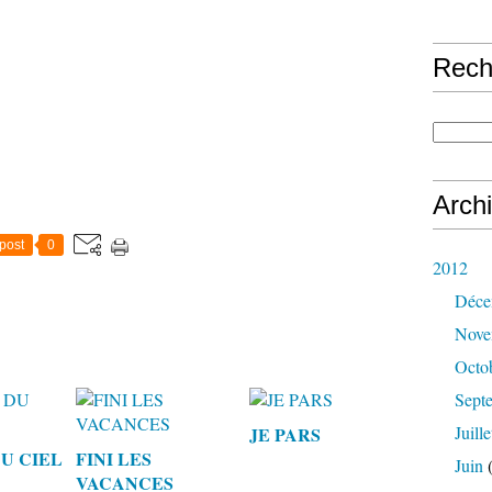
Rech
Arch
post
0
2012
Déce
Nove
Octo
Sept
Juille
JE PARS
U CIEL
FINI LES
Juin
(
VACANCES