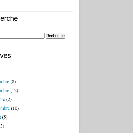
erche
ives
mbre
(8)
mbre
(12)
bre
(2)
embre
(10)
t
(5)
3)