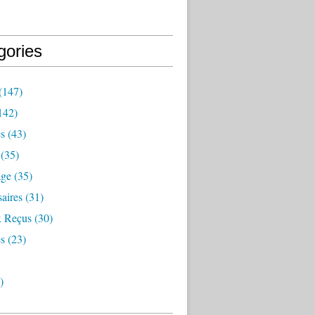
gories
(147)
142)
es
(43)
(35)
age
(35)
aires
(31)
 Reçus
(30)
s
(23)
)