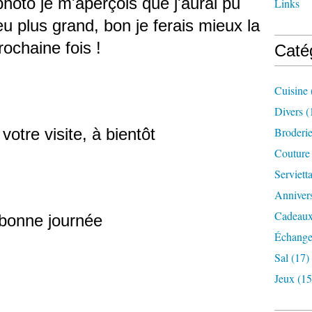
photo je m'aperçois que j'aurai pu
Links
eu plus grand, bon je ferais mieux la
rochaine fois !
Caté
Cuisine
Divers
(
votre visite, à bientôt
Broderi
Couture
Serviett
Annivers
Cadeaux
Échange
Sal
(17)
Jeux
(15