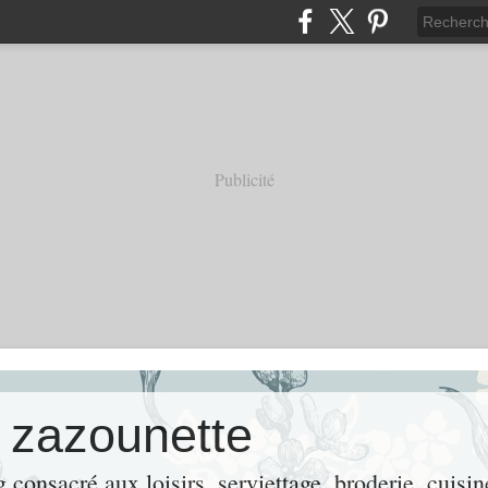
Publicité
e zazounette
consacré aux loisirs, serviettage, broderie, cuisin