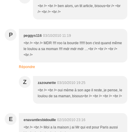
<br /> <br /> ben alors, un tit article, bisous<br /> <br
/> <br /> <br />
P
peggys116
03/10/2010 11:19
<br /> <br /> MDR !!!! roo la bourde !!!!!! bon c'est quand même
le loulou a sa moman !!!! mdr mdr mdr ....<br /> <br /> <br />
<br />
Répondre
Z
zazounette
03/10/2010 19:25
<br /> <br /> oui mème à son age il reste, je pense, le
loulou de sa maman, bisous<br /> <br /> <br /> <br />
E
enavantlesbidouille
02/10/2010 23:16
<br /> <br /> Moi a la maison j ai Mr qui est pour Paris aussi