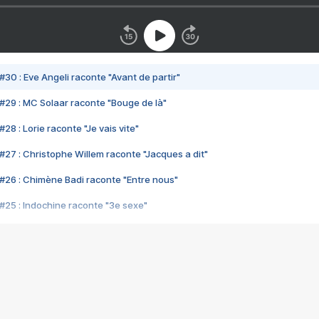
#30 : Eve Angeli raconte "Avant de partir"
#29 : MC Solaar raconte "Bouge de là"
28 : Lorie raconte "Je vais vite"
#27 : Christophe Willem raconte "Jacques a dit"
#26 : Chimène Badi raconte "Entre nous"
#25 : Indochine raconte "3e sexe"
#24 : Zaho raconte "C'est chelou"
#23 : Patrick Bruel raconte "Au café des délices"
#22 : Kyo raconte "Le chemin"
#21 : Nolwenn Leroy raconte "Cassé"