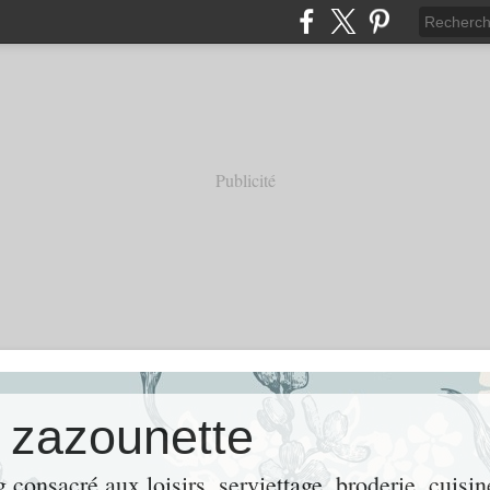
Publicité
e zazounette
consacré aux loisirs, serviettage, broderie, cuisin