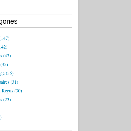
gories
(147)
142)
es
(43)
(35)
age
(35)
aires
(31)
 Reçus
(30)
s
(23)
)