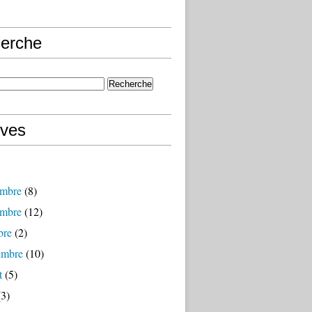
erche
ives
mbre
(8)
mbre
(12)
bre
(2)
embre
(10)
t
(5)
3)