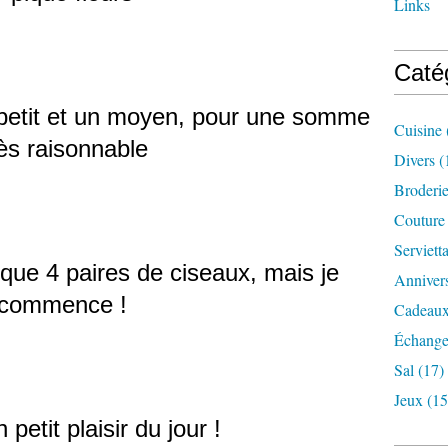
Links
Caté
un petit et un moyen, pour une somme
Cuisine
rès raisonnable
Divers
(
Broderi
Couture
Serviett
 que 4 paires de ciseaux, mais je
Annivers
commence !
Cadeaux
Échange
Sal
(17)
Jeux
(15
 petit plaisir du jour !