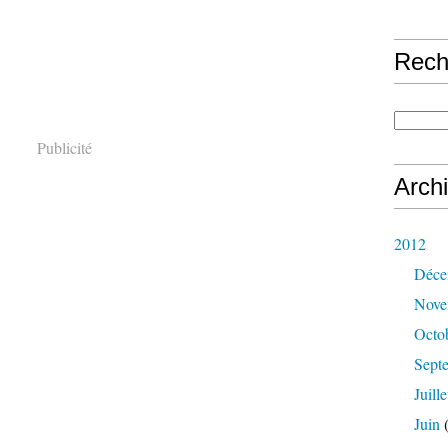
Rech
Publicité
Arch
2012
Déce
Nove
Octo
Sept
Juille
Juin
(