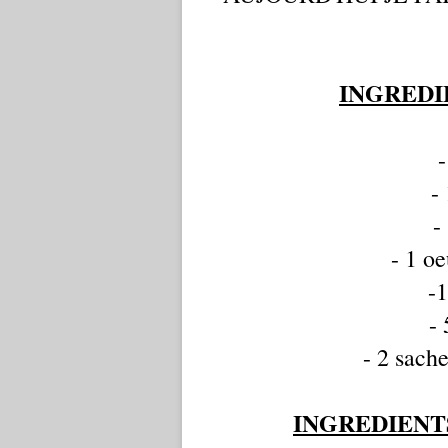
INGREDI
-
-
-
- 1 oe
-1
- 
- 2 sach
INGREDIENT