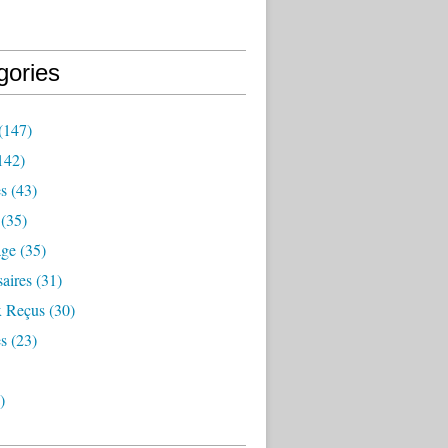
gories
(147)
142)
es
(43)
(35)
age
(35)
aires
(31)
 Reçus
(30)
s
(23)
)