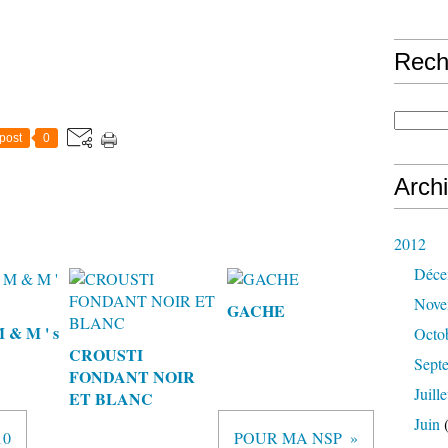
Rech
post
0
Arch
2012
Déce
Nove
GACHE
& M ' s
Octo
CROUSTI
Sept
FONDANT NOIR
Juille
ET BLANC
Juin
(
10
POUR MA NSP