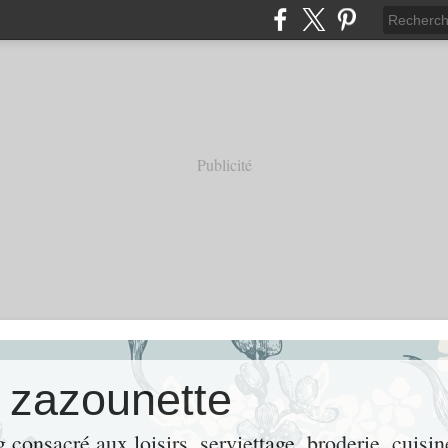
Publicité
e zazounette
consacré aux loisirs, serviettage, broderie, cuisin