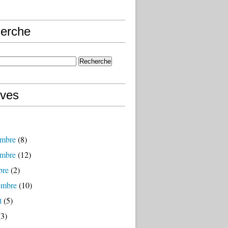
erche
ives
mbre
(8)
mbre
(12)
bre
(2)
embre
(10)
t
(5)
3)