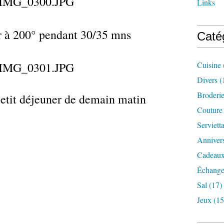
Links
r à 200° pendant 30/35 mns
Caté
Cuisine
Divers
(
Broderi
 petit déjeuner de demain matin
Couture
Serviett
Annivers
Cadeaux
Échange
Sal
(17)
Jeux
(15