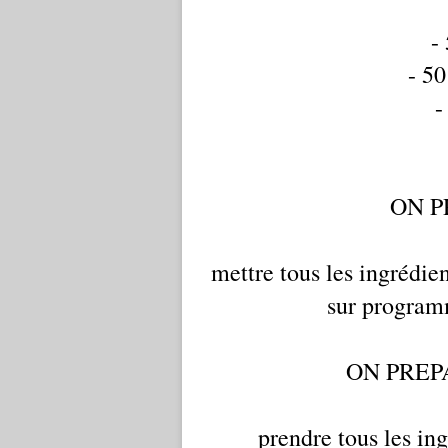
-
- 50
-
ON P
mettre tous les ingrédie
sur programm
ON PREP
prendre tous les in