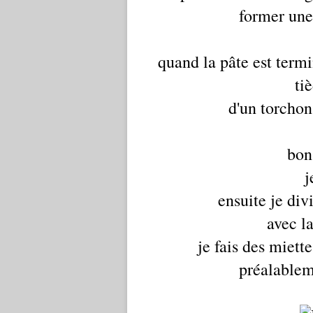
former une
quand la pâte est termi
ti
d'un torchon
bon 
j
ensuite je divi
avec l
je fais des miette
préalablem