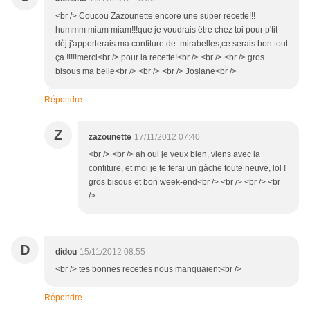
<br /> Coucou Zazounette,encore une super recette!!!
hummm miam miam!!!que je voudrais être chez toi pour p'tit
dèj j'apporterais ma confiture de mirabelles,ce serais bon tout
ça !!!!!merci<br /> pour la recette!<br /> <br /> <br /> gros
bisous ma belle<br /> <br /> <br /> Josiane<br />
Répondre
Z
zazounette
17/11/2012 07:40
<br /> <br /> ah oui je veux bien, viens avec la
confiture, et moi je te ferai un gâche toute neuve, lol !
gros bisous et bon week-end<br /> <br /> <br /> <br
/>
D
didou
15/11/2012 08:55
<br /> tes bonnes recettes nous manquaient<br />
Répondre