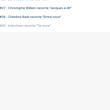
#27 : Christophe Willem raconte "Jacques a dit"
#26 : Chimène Badi raconte "Entre nous"
#25 : Indochine raconte "3e sexe"
#24 : Zaho raconte "C'est chelou"
#23 : Patrick Bruel raconte "Au café des délices"
#22 : Kyo raconte "Le chemin"
#21 : Nolwenn Leroy raconte "Cassé"
#20 : Patrick Hernandez raconte "Born to be alive"
#19 : Lorie raconte "Près de moi"
#18 : Michael Jones raconte "A nos actes manqués" (avec Jean-Jacque
#17 : Khaled raconte "Aïcha"
#16 : Corneille raconte "Parce qu'on vient de loin"