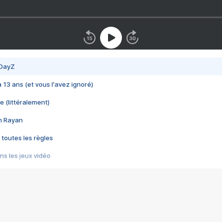
 DayZ
 a 13 ans (et vous l'avez ignoré)
e (littéralement)
im Rayan
 toutes les règles
s les jeux vidéo
us choquant de Rockstar ? - Le scandale BULLY
e plus moche de Steam
du RÊVE tourne au CAUCHEMAR