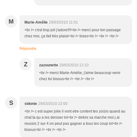
M
Marie-Amélie
29/03/2010 11:01
<br /> c'est trop joli j'adore!!!!<br /> merci pour ton passage
chez moi, ça fait très plaisir<br /> bises<br /> <br /> <br />
Répondre
Z
zazounette
29/03/2010 12:10
<br /> merci Marie-Amélie, j'aime beaucoup venir
chez toi bisous<br /> <br /> <br />
S
sidonie
28/03/2010 22:00
<br /> c est super jolie il vont etre content tes zoizio quand au
chat ta qu a les dersser lol<br /> defois sa marche moi j ai
reussis 2 sur 4 on peut pas gagner a tous les coup lol<br />
bisous<br /> <br /> <br />