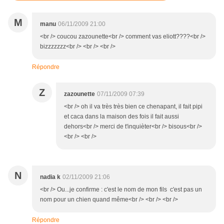
M
manu
06/11/2009 21:00
<br /> coucou zazounette<br /> comment vas eliott????<br />
bizzzzzzz<br /> <br /> <br />
Répondre
Z
zazounette
07/11/2009 07:39
<br /> oh il va très très bien ce chenapant, il fait pipi
et caca dans la maison des fois il fait aussi
dehors<br /> merci de t'inquièter<br /> bisous<br />
<br /> <br />
N
nadia k
02/11/2009 21:06
<br /> Ou...je confirme : c'est le nom de mon fils c'est pas un
nom pour un chien quand même<br /> <br /> <br />
Répondre