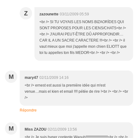
Z
zazounette
03/11/2009 05:59
<br /> SI TU VOYAIS LES NOMS BIZAORÏDES QUI
SONT PROPOSES POUR LES CIENS/CHATS<br />
<br /> J'AURAI PEUT-ÊTRE DÛ APPROFONDIR....
CAR IL A UN SACRE CARACTERE !!!<br /> <br /> il
vaut mieux que moi j'appelle mon chien ELIOTT que
toi tu appelles ton fils MEDOR<br /> <br /> <br />
M
mary47
02/11/2009 14:16
<br /> ernest est aussi la première idée qui m'est
venue....mais el kien et email !!!! pétée de rire !<br /> <br /> <br
/>
Répondre
M
Miss ZAZOU
02/11/2009 13:56
<br /> Je suis hyper contente Waouh!!!!!!!!!!!!!!!!!!!!!!!!<br /> <br />