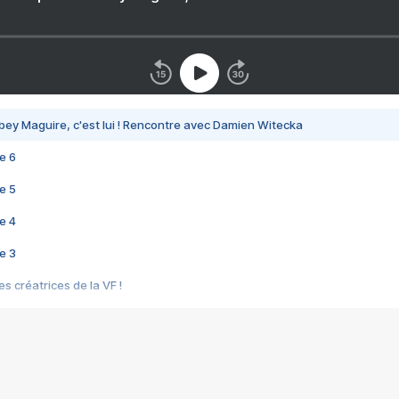
bey Maguire, c'est lui ! Rencontre avec Damien Witecka
e 6
e 5
e 4
e 3
s créatrices de la VF !
e 2
e 1
e Mektoub My Love arrive enfin ! Rencontre avec Shaïn Boumedine et Sal