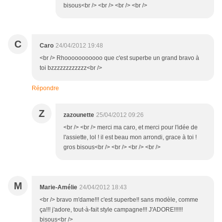
bisous<br /> <br /> <br /> <br />
C
Caro
24/04/2012 19:48
<br /> Rhooooooooooo que c'est superbe un grand bravo à
toi bzzzzzzzzzzzz<br />
Répondre
Z
zazounette
25/04/2012 09:26
<br /> <br /> merci ma caro, et merci pour l'idée de
l'assiette, lol ! il est beau mon arrondi, grace à toi !
gros bisous<br /> <br /> <br /> <br />
M
Marie-Amélie
24/04/2012 18:43
<br /> bravo m'dame!!! c'est superbe!! sans modèle, comme
ça!!! j'adore, tout-à-fait style campagne!!! J'ADORE!!!!!!
bisous<br />