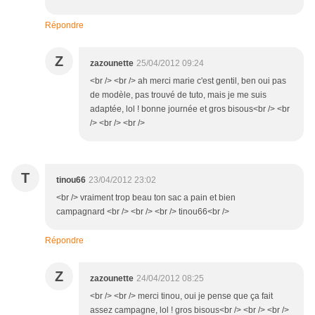
Répondre
Z
zazounette
25/04/2012 09:24
<br /> <br /> ah merci marie c'est gentil, ben oui pas
de modèle, pas trouvé de tuto, mais je me suis
adaptée, lol ! bonne journée et gros bisous<br /> <br
/> <br /> <br />
T
tinou66
23/04/2012 23:02
<br /> vraiment trop beau ton sac a pain et bien
campagnard <br /> <br /> <br /> tinou66<br />
Répondre
Z
zazounette
24/04/2012 08:25
<br /> <br /> merci tinou, oui je pense que ça fait
assez campagne, lol ! gros bisous<br /> <br /> <br />