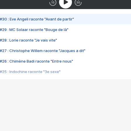
#30 : Eve Angeli raconte "Avant de partir"
#29 : MC Solaar raconte "Bouge de là"
28 : Lorie raconte "Je vais vite"
#27 : Christophe Willem raconte "Jacques a dit"
#26 : Chimène Badi raconte "Entre nous"
#25 : Indochine raconte "3e sexe"
#24 : Zaho raconte "C'est chelou"
#23 : Patrick Bruel raconte "Au café des délices"
#22 : Kyo raconte "Le chemin"
#21 : Nolwenn Leroy raconte "Cassé"
#20 : Patrick Hernandez raconte "Born to be alive"