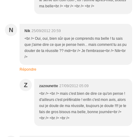
te serve ton coin coin , lol ! bonne après-midi, bisous
ma belle<br /> <br /> <br /> <br />
N
Nik
25/09/2012 20:59
<br /> Oui, oui, bien sûr que je comprends ma belle ! tu sais
que j'aime dire ce que je pense hein... mais comment tu as pu
douter de ta réussite ?? mdr<br /> Je t'embrasse<br /> Nik<br
/>
Répondre
Z
zazounette
27/09/2012 05:09
<br /> <br /> mais c'est bien de dire ce qu'on pense !
d'ailleurs c'est préférable ! enfin c'est mon avis, alors
oui je doute de ma réussite, toujours je doute !!!! je te
fais de gros bisous ma belle, bonne journée<br />
<br /> <br /> <br />