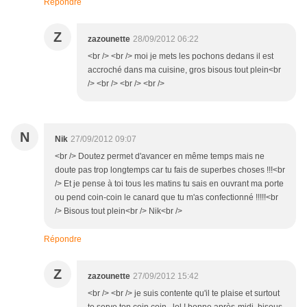
Répondre
Z
zazounette
28/09/2012 06:22
<br /> <br /> moi je mets les pochons dedans il est
accroché dans ma cuisine, gros bisous tout plein<br
/> <br /> <br /> <br />
N
Nik
27/09/2012 09:07
<br /> Doutez permet d'avancer en même temps mais ne
doute pas trop longtemps car tu fais de superbes choses !!!<br
/> Et je pense à toi tous les matins tu sais en ouvrant ma porte
ou pend coin-coin le canard que tu m'as confectionné !!!!!<br
/> Bisous tout plein<br /> Nik<br />
Répondre
Z
zazounette
27/09/2012 15:42
<br /> <br /> je suis contente qu'il te plaise et surtout