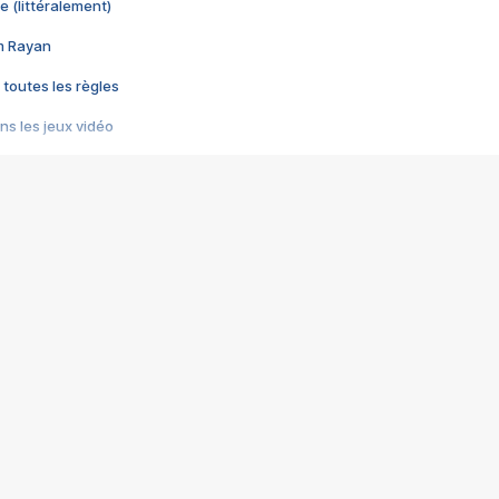
e (littéralement)
im Rayan
 toutes les règles
s les jeux vidéo
us choquant de Rockstar ? - Le scandale BULLY
e plus moche de Steam
du RÊVE tourne au CAUCHEMAR
pendant 8 heures
it… à tort
umiliés par un jeu vidéo
ire - Final Fantasy 8
ti un empire - Age of Empires
story DOFUS