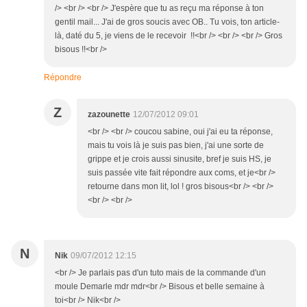
/> <br /> <br /> J'espère que tu as reçu ma réponse à ton
gentil mail... J'ai de gros soucis avec OB.. Tu vois, ton article-
là, daté du 5, je viens de le recevoir !!<br /> <br /> <br /> Gros
bisous !!<br />
Répondre
Z
zazounette
12/07/2012 09:01
<br /> <br /> coucou sabine, oui j'ai eu ta réponse,
mais tu vois là je suis pas bien, j'ai une sorte de
grippe et je crois aussi sinusite, bref je suis HS, je
suis passée vite fait répondre aux coms, et je<br />
retourne dans mon lit, lol ! gros bisous<br /> <br />
<br /> <br />
N
Nik
09/07/2012 12:15
<br /> Je parlais pas d'un tuto mais de la commande d'un
moule Demarle mdr mdr<br /> Bisous et belle semaine à
toi<br /> Nik<br />