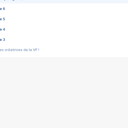
e 6
e 5
e 4
e 3
s créatrices de la VF !
e 2
e 1
e Mektoub My Love arrive enfin ! Rencontre avec Shaïn Boumedine et Sal
i : après Toni en famille
elle réalise le bouleversant Dites lui que je l'aime
ais ! Rencontre autour de Vie privée de Rebecca Zlotowski
 de Marguerite, Grave... Rencontre avec Ella Rumpf