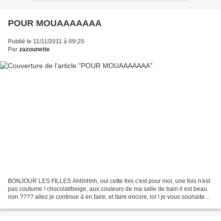
POUR MOUAAAAAAA
Publié le 11/11/2011 à 09:25
Par
zazounette
BONJOUR LES FILLES Ahhhhhh, oui cette fois c'est pour moi, une fois n'est
pas coutume ! chocolat/beige, aux couleurs de ma salle de bain il est beau
non ???? allez je continue à en faire, et faire encore, lol ! je vous souhaite
une bonne journée, certaines...