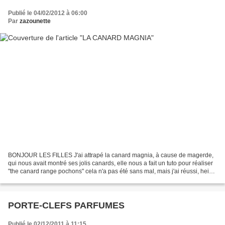
Publié le 04/02/2012 à 06:00
Par
zazounette
BONJOUR LES FILLES J'ai attrapé la canard magnia, à cause de magerde,
qui nous avait montré ses jolis canards, elle nous a fait un tuto pour réaliser
"the canard range pochons" cela n'a pas été sans mal, mais j'ai réussi, hein
Rachel, heureusement que...
PORTE-CLEFS PARFUMES
Publié le 02/12/2011 à 11:15