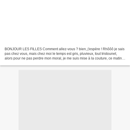
BONJOUR LES FILLES Comment allez-vous ? bien, j'espère ! Rhôôô je sais
pas chez vous, mais chez moi le temps est gris, pluvieux, tout tristounet,
alors pour ne pas perdre mon moral, je me suis mise à la couture, ce matin,
après le ménage bien sur ! et...