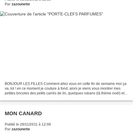
Par
zazounette
BONJOUR LES FILLES Comment allez vous en cette fin de semaine moi ça
va, lol ! en ce moment je couture à fond, alors je viens vous montrer mes
petites bricoles des petits carrés de lin, quelques rubans (là thème noël) et
c'est tout bon je ne suis pas...
MON CANARD
Publié le 28/11/2011 à 12:06
Par
zazounette