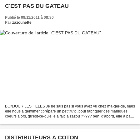
C'EST PAS DU GATEAU
Publié le 09/11/2011 à 08:30
Par
zazounette
BONJOUR LES FILLES Je ne sais pas si vous avez vu chez ma-ger-de, mais
elle nous a gentiment préparé un petit tuto, pour fabriquer des maniques
coeurs alors, qu'est-ce-qu'elle a fait la zazou ????? ben, d'abord, elle a pas
tout bien compris !!!!!!! puis...
DISTRIBUTEURS A COTON