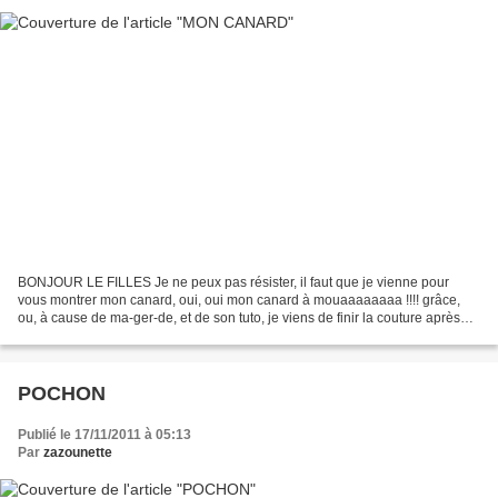
BONJOUR LE FILLES Je ne peux pas résister, il faut que je vienne pour
vous montrer mon canard, oui, oui mon canard à mouaaaaaaaa !!!! grâce,
ou, à cause de ma-ger-de, et de son tuto, je viens de finir la couture après
moult es heures............ je suis...
POCHON
Publié le 17/11/2011 à 05:13
Par
zazounette