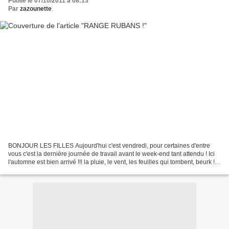
Publié le 07/10/2011 à 08:13
Par
zazounette
BONJOUR LES FILLES Aujourd'hui c'est vendredi, pour certaines d'entre
vous c'est la dernière journée de travail avant le week-end tant attendu ! Ici
l'automne est bien arrivé !!! la pluie, le vent, les feuilles qui tombent, beurk !
autant j'adore les...