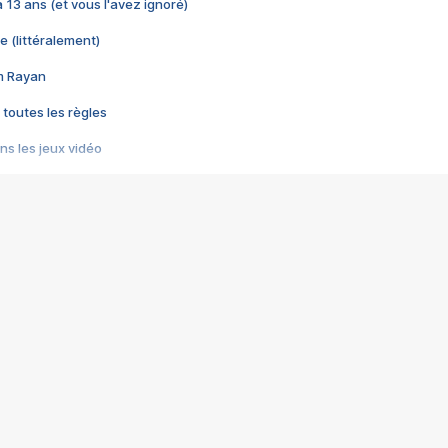
 a 13 ans (et vous l'avez ignoré)
e (littéralement)
im Rayan
 toutes les règles
s les jeux vidéo
us choquant de Rockstar ? - Le scandale BULLY
e plus moche de Steam
du RÊVE tourne au CAUCHEMAR
pendant 8 heures
it… à tort
umiliés par un jeu vidéo
ire - Final Fantasy 8
ti un empire - Age of Empires