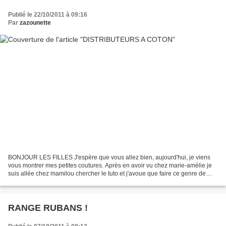
Publié le 22/10/2011 à 09:16
Par
zazounette
BONJOUR LES FILLES J'espère que vous allez bien, aujourd'hui, je viens
vous montrer mes petites coutures. Après en avoir vu chez marie-amélie je
suis allée chez mamilou chercher le tuto et j'avoue que faire ce genre de
petites choses me plait bien, j'en...
RANGE RUBANS !