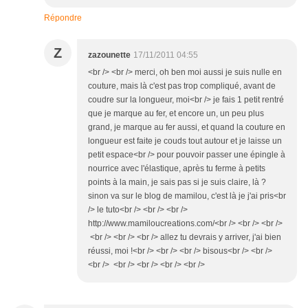
Répondre
Z
zazounette
17/11/2011 04:55
<br /> <br /> merci, oh ben moi aussi je suis nulle en
couture, mais là c'est pas trop compliqué, avant de
coudre sur la longueur, moi<br /> je fais 1 petit rentré
que je marque au fer, et encore un, un peu plus
grand, je marque au fer aussi, et quand la couture en
longueur est faite je couds tout autour et je laisse un
petit espace<br /> pour pouvoir passer une épingle à
nourrice avec l'élastique, après tu ferme à petits
points à la main, je sais pas si je suis claire, là ?
sinon va sur le blog de mamilou, c'est là je j'ai pris<br
/> le tuto<br /> <br /> <br />
http://www.mamiloucreations.com/<br /> <br /> <br />
<br /> <br /> <br /> allez tu devrais y arriver, j'ai bien
réussi, moi !<br /> <br /> <br /> bisous<br /> <br />
<br /> <br /> <br /> <br /> <br />