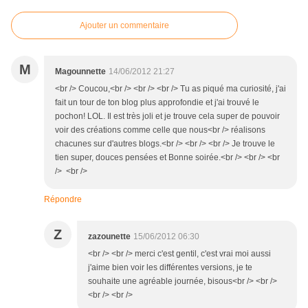
Ajouter un commentaire
M
Magounnette
14/06/2012 21:27
<br /> Coucou,<br /> <br /> <br /> Tu as piqué ma curiosité, j'ai
fait un tour de ton blog plus approfondie et j'ai trouvé le
pochon! LOL. Il est très joli et je trouve cela super de pouvoir
voir des créations comme celle que nous<br /> réalisons
chacunes sur d'autres blogs.<br /> <br /> <br /> Je trouve le
tien super, douces pensées et Bonne soirée.<br /> <br /> <br
/> <br />
Répondre
Z
zazounette
15/06/2012 06:30
<br /> <br /> merci c'est gentil, c'est vrai moi aussi
j'aime bien voir les différentes versions, je te
souhaite une agréable journée, bisous<br /> <br />
<br /> <br />