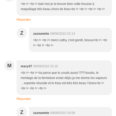
<br /> <br /> bah moi je la trouve bien cette trousse à
maquillage trés beau choix de tissu<br /> <br /> <br /> <br />
Répondre
Z
zazounette
09/08/2010 22:14
<br /> <br /> merci cathy, c'est gentil, bisous<br /> <br
/> <br /> <br />
M
mary47
09/08/2010 15:10
<br /> <br /> ha parce que tu couds aussi !?!?! boudu, le
montage de la fermeture eclair déjà ça me donne les vapeurs
... superbe réussite et le tissu est trés trés beau ! bises<br />
<br /> <br /> <br />
Répondre
Z
zazounette
09/08/2010 18:58