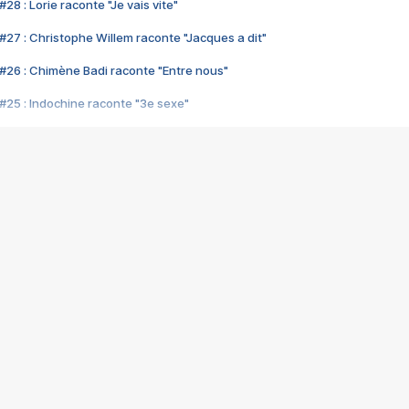
28 : Lorie raconte "Je vais vite"
#27 : Christophe Willem raconte "Jacques a dit"
#26 : Chimène Badi raconte "Entre nous"
#25 : Indochine raconte "3e sexe"
#24 : Zaho raconte "C'est chelou"
#23 : Patrick Bruel raconte "Au café des délices"
#22 : Kyo raconte "Le chemin"
#21 : Nolwenn Leroy raconte "Cassé"
#20 : Patrick Hernandez raconte "Born to be alive"
#19 : Lorie raconte "Près de moi"
#18 : Michael Jones raconte "A nos actes manqués" (avec Jean-Jacque
#17 : Khaled raconte "Aïcha"
#16 : Corneille raconte "Parce qu'on vient de loin"