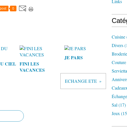
Links
post
0
Caté
Cuisine
Divers
(
Broderi
JE PARS
Couture
U CIEL
FINI LES
VACANCES
Serviett
Annivers
ECHANGE ETE
Cadeaux
Échange
Sal
(17)
Jeux
(15