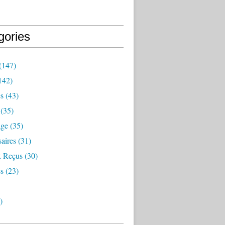
gories
(147)
142)
es
(43)
(35)
age
(35)
aires
(31)
 Reçus
(30)
s
(23)
)