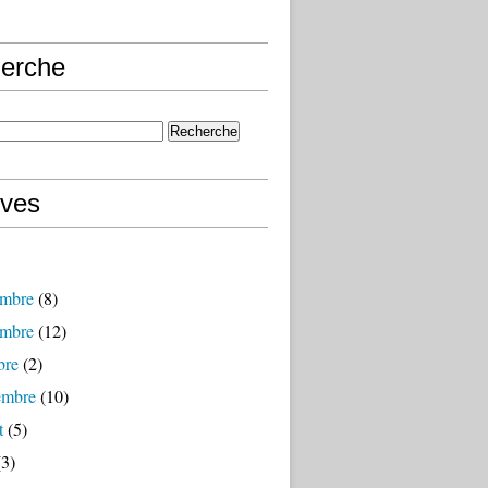
erche
ives
mbre
(8)
mbre
(12)
bre
(2)
embre
(10)
t
(5)
3)