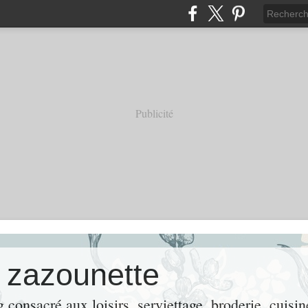
Publicité
e zazounette
consacré aux loisirs, serviettage, broderie, cuisin