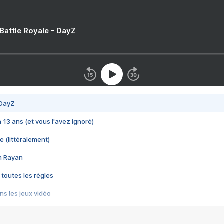
 Battle Royale - DayZ
 DayZ
 a 13 ans (et vous l'avez ignoré)
e (littéralement)
im Rayan
 toutes les règles
s les jeux vidéo
us choquant de Rockstar ? - Le scandale BULLY