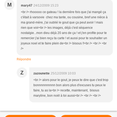
M
mary47
24/12/2009 15:23
<br /> rhooooo ce gateau ! la dernière fois que j'ai mangé ça
c'était à varsovie chez ma tante, ou cousine, bref une nièce à
ma grand-mère, j'ai oublié le gout que ça peut avoir ! mais
rien que voir<br /> les images, déjà c'est séquence
nostalgie...mon dieu déjà 20 ans de ça ! et j'en profite pour te
remercier j'ai bien reçu ta carte ! et aussi pour te souhaiter un
joyeux noel et te faire plein de<br /> bisous !!<br /> <br /> <br
/>
Répondre
Z
zazounette
25/12/2009 10:03
<br /> alors pour le gout, je peux te dire que c'est trop
bonnnnnnnnnn bon alors plus d'excuses tu peux le
faire, tu as la<br /> recette, maintenant, bisous
maryline, bon noël à toi aussi<br /> <br /> <br />