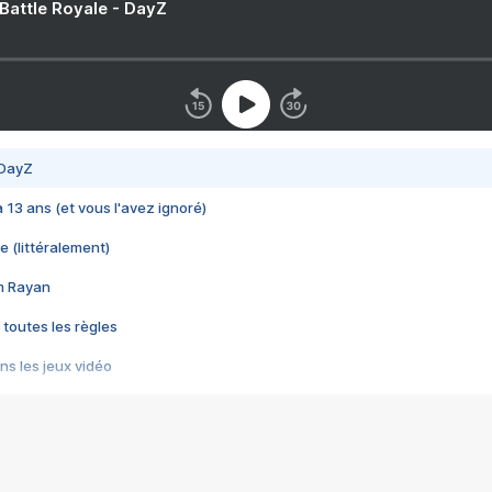
 Battle Royale - DayZ
 DayZ
 a 13 ans (et vous l'avez ignoré)
e (littéralement)
im Rayan
 toutes les règles
s les jeux vidéo
us choquant de Rockstar ? - Le scandale BULLY
e plus moche de Steam
du RÊVE tourne au CAUCHEMAR