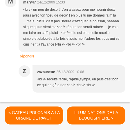
M
mary47
24/12/2009 15:33
<br /> un peu de déco ? y'en a assez pour me nourrir deux
jours avec ton "peu de déco" ! en plus tu me donnes faim là
....mais 15h30 c'est pas l'heure d'attaquer le poisson, naaaan
si quelqu'un vient ma<br /> réputation serait ruinée..... je vais
me faire un café plutot...<br /> elle est bien cette recette,
simple et elaborée à la fois et puis moi j'adore les trucs qui se
cuisinent à l'avance !<br /> <br /> <br />
Répondre
Z
zazounette
25/12/2009 10:06
<br /> recette facile, rapide,sympa, en plus c'est bon,
ce qui ne gâte rien<br /> <br /> <br />
< GATEAU POLONAIS A LA
ILLUMINATIONS DE LA
GRAINE DE PAVOT
BLOGOSPHERE >