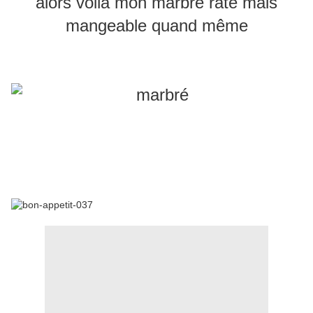
alors voilà mon marbré raté mais
mangeable quand même