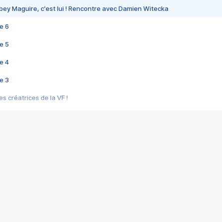
bey Maguire, c'est lui ! Rencontre avec Damien Witecka
e 6
e 5
e 4
e 3
s créatrices de la VF !
e 2
e 1
e Mektoub My Love arrive enfin ! Rencontre avec Shaïn Boumedine et Sal
i : après Toni en famille
elle réalise le bouleversant Dites lui que je l'aime
ais ! Rencontre autour de Vie privée de Rebecca Zlotowski