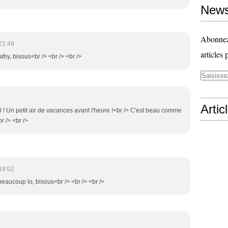
News
Abonnez-
21:48
articles 
hy, bisous<br /> <br /> <br />
Artic
l ! Un petit air de vacances avant l'heure !<br /> C'est beau comme
r /> <br />
19:02
 beaucoup lo, bisous<br /> <br /> <br />