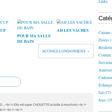
Links
Caté
CUP
AH LES VACHES
Cuisine
POUR MA SALLE
Divers
(
DE BAIN
Broderi
SCONES LONDONIENS
Couture
Serviett
Annivers
Cadeaux
Échange
Sal
(17)
Jeux
(15
O....<br /> Elle est super CHOUETTE ta boîte à mouchoirs.<br />
r /> <br /> <br />