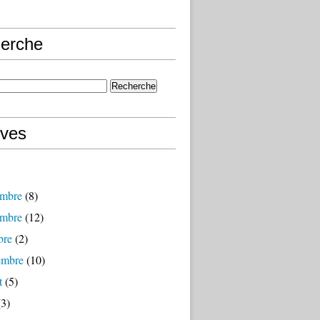
erche
ives
mbre
(8)
mbre
(12)
bre
(2)
embre
(10)
t
(5)
3)