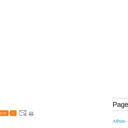
Page
post
0
Album - 