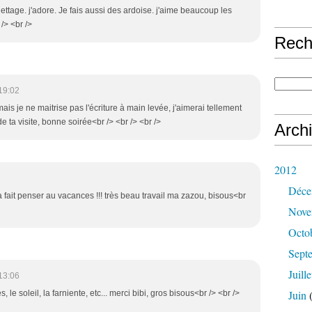
iettage. j'adore. Je fais aussi des ardoise. j'aime beaucoup les
/> <br />
Rech
19:02
is je ne maitrise pas l'écriture à main levée, j'aimerai tellement
 de ta visite, bonne soirée<br /> <br /> <br />
Arch
2012
Déce
 fait penser au vacances !!! très beau travail ma zazou, bisous<br
Nove
Octo
Sept
Juille
13:06
Juin
(
, le soleil, la farniente, etc... merci bibi, gros bisous<br /> <br />