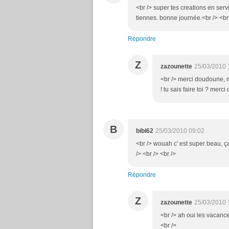
<br /> super tes creations en serv
tiennes. bonne journée.<br /> <br 
Répondre
Z
zazounette
25/03/2010 
<br /> merci doudoune, ma
! tu sais faire toi ? merci
B
bibi62
25/03/2010 09:02
<br /> wouah c' est super beau, ça
/> <br /> <br />
Répondre
Z
zazounette
25/03/2010 
<br /> ah oui les vacances
<br />