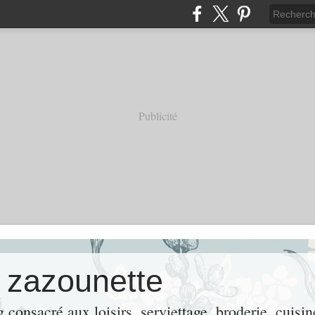
Publicité
e zazounette
consacré aux loisirs, serviettage, broderie, cuisin