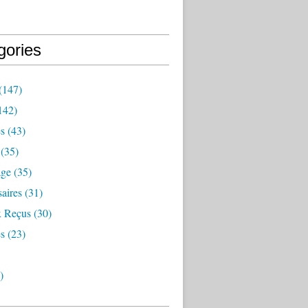
gories
(147)
142)
es
(43)
(35)
age
(35)
aires
(31)
 Reçus
(30)
s
(23)
)