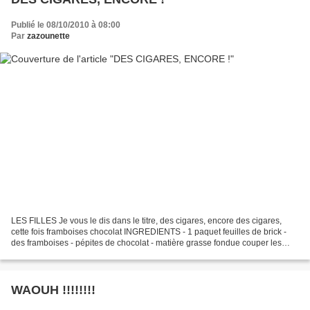
Publié le 08/10/2010 à 08:00
Par
zazounette
LES FILLES Je vous le dis dans le titre, des cigares, encore des cigares,
cette fois framboises chocolat INGREDIENTS - 1 paquet feuilles de brick -
des framboises - pépites de chocolat - matière grasse fondue couper les
feuilles de brick en 2, graisser...
WAOUH !!!!!!!!