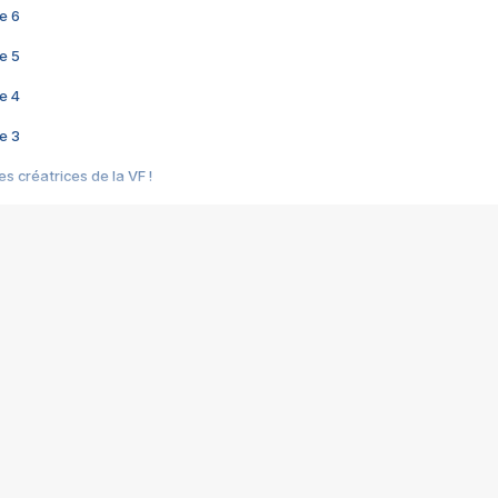
e 6
e 5
e 4
e 3
s créatrices de la VF !
e 2
e 1
e Mektoub My Love arrive enfin ! Rencontre avec Shaïn Boumedine et Sal
i : après Toni en famille
elle réalise le bouleversant Dites lui que je l'aime
ais ! Rencontre autour de Vie privée de Rebecca Zlotowski
 de Marguerite, Grave... Rencontre avec Ella Rumpf
 Les Rêveurs, un film intime sur la santé mentale