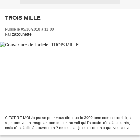
TROIS MILLE
Publié le 05/10/2010 à 11:00
Par
zazounette
C'EST RE-MOI Je passe pour vous dire que le 3000 ème com est tombé, si,
si, la preuve en image ah ben oui, on ne voit qui l'a posté, c'est fait exprès,
mais c'est facile à trouver non ? en tout cas je suis contente que vous soyez
toutes là, à venir me...