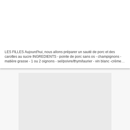
LES FILLES Aujourd'hui, nous allons préparer un sauté de porc et des
carottes au sucre INGREDIENTS - pointe de porc sans os - champignons -
matière grasse - 1 ou 2 oignons - sel/poivre/thym/laurier - vin blanc -crème
fraîche couper la viande en morceaux...