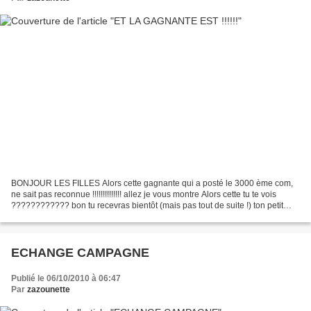
BONJOUR LES FILLES Alors cette gagnante qui a posté le 3000 ème com,
ne sait pas reconnue !!!!!!!!!!!!!! allez je vous montre Alors cette tu te vois
???????????? bon tu recevras bientôt (mais pas tout de suite !) ton petit
cadeau merci à toi pour ta fidélité...
ECHANGE CAMPAGNE
Publié le 06/10/2010 à 06:47
Par
zazounette