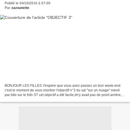
Publié le 04/10/2010 à 07:00
Par
zazounette
BONJOUR LES FILLES J'espère que vous avez passez un bon week-end
c'est le moment de vous montrer l'objectif n°3 du sal "sur un nuage" mené
par bibi sur le fofo ST cet objectif a été facile,iln'y avait pas de point arrière,
donc pas de galère, lol ! allez...