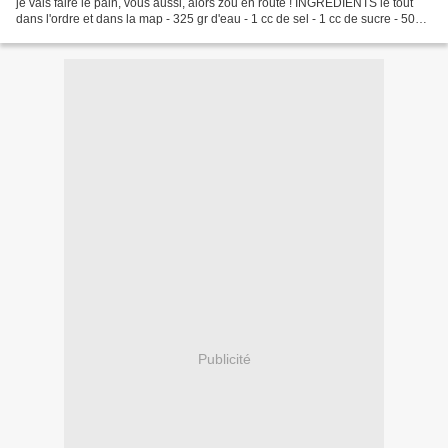
je vais faire le pain, vous aussi, alors zou en route ! INGREDIENTS le tout
dans l'ordre et dans la map - 325 gr d'eau - 1 cc de sel - 1 cc de sucre - 500
gr de farine de campagne...
Publicité