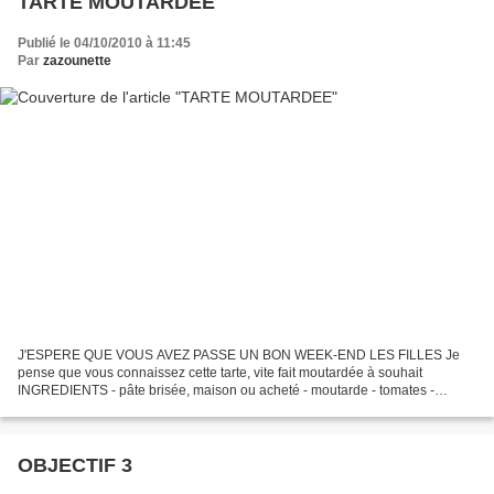
TARTE MOUTARDEE
Publié le 04/10/2010 à 11:45
Par
zazounette
J'ESPERE QUE VOUS AVEZ PASSE UN BON WEEK-END LES FILLES Je
pense que vous connaissez cette tarte, vite fait moutardée à souhait
INGREDIENTS - pâte brisée, maison ou acheté - moutarde - tomates -
jambon -gruyère ou autre (moi cantal) - sel/poivre/origan...
OBJECTIF 3