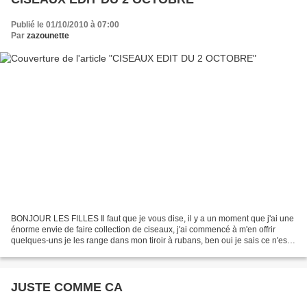
Publié le 01/10/2010 à 07:00
Par
zazounette
BONJOUR LES FILLES Il faut que je vous dise, il y a un moment que j'ai une
énorme envie de faire collection de ciseaux, j'ai commencé à m'en offrir
quelques-uns je les range dans mon tiroir à rubans, ben oui je sais ce n'est
pas leur place, alors grâce...
JUSTE COMME CA