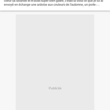
coeur sa lavande et m'avait super bien gâtée, c'était là voilà ce que je lui ai
envoyé en échange une ardoise aux couleurs de l'automne, un porte-
cartonnettes, un petit porte-clefs...
Publicité