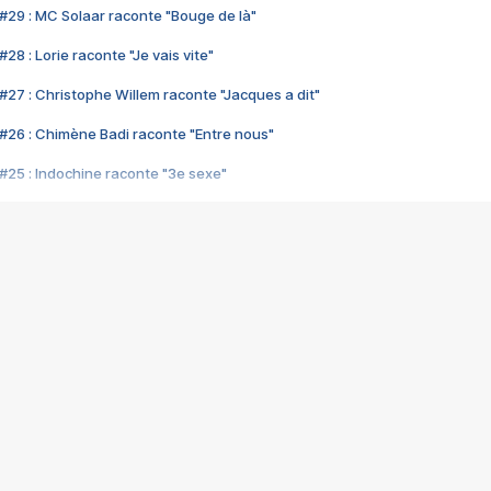
#29 : MC Solaar raconte "Bouge de là"
28 : Lorie raconte "Je vais vite"
#27 : Christophe Willem raconte "Jacques a dit"
#26 : Chimène Badi raconte "Entre nous"
#25 : Indochine raconte "3e sexe"
#24 : Zaho raconte "C'est chelou"
#23 : Patrick Bruel raconte "Au café des délices"
#22 : Kyo raconte "Le chemin"
#21 : Nolwenn Leroy raconte "Cassé"
#20 : Patrick Hernandez raconte "Born to be alive"
#19 : Lorie raconte "Près de moi"
#18 : Michael Jones raconte "A nos actes manqués" (avec Jean-Jacque
#17 : Khaled raconte "Aïcha"