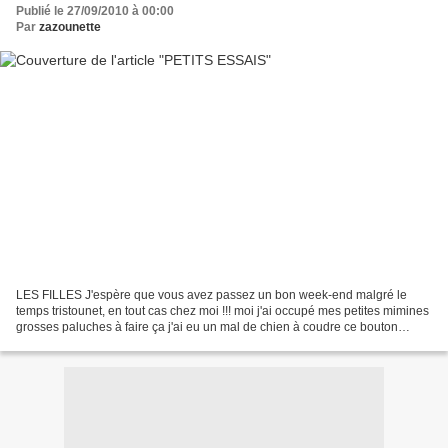
Publié le 27/09/2010 à 00:00
Par
zazounette
LES FILLES J'espère que vous avez passez un bon week-end malgré le
temps tristounet, en tout cas chez moi !!! moi j'ai occupé mes petites mimines
grosses paluches à faire ça j'ai eu un mal de chien à coudre ce bouton
(merci nini) je ne sais pas coudre...