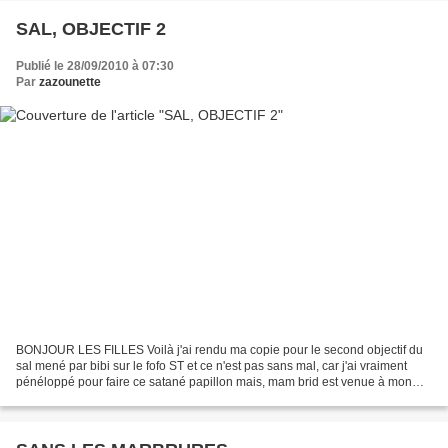
SAL, OBJECTIF 2
Publié le 28/09/2010 à 07:30
Par
zazounette
BONJOUR LES FILLES Voilà j'ai rendu ma copie pour le second objectif du
sal mené par bibi sur le fofo ST et ce n'est pas sans mal, car j'ai vraiment
pénéloppé pour faire ce satané papillon mais, mam brid est venue à mon
secours, merci allez je file commencer...