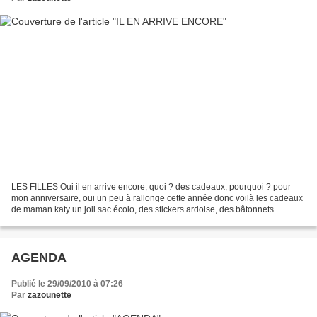
LES FILLES Oui il en arrive encore, quoi ? des cadeaux, pourquoi ? pour
mon anniversaire, oui un peu à rallonge cette année donc voilà les cadeaux
de maman katy un joli sac écolo, des stickers ardoise, des bâtonnets
d'encens à la vanille et un sachet...
AGENDA
Publié le 29/09/2010 à 07:26
Par
zazounette