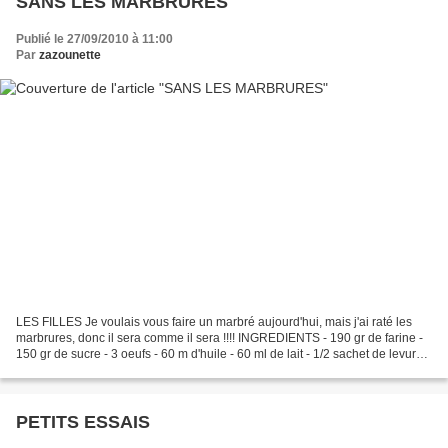
SANS LES MARBRURES
Publié le 27/09/2010 à 11:00
Par
zazounette
LES FILLES Je voulais vous faire un marbré aujourd'hui, mais j'ai raté les
marbrures, donc il sera comme il sera !!!! INGREDIENTS - 190 gr de farine -
150 gr de sucre - 3 oeufs - 60 m d'huile - 60 ml de lait - 1/2 sachet de levure -
2 cà soupe de cacao...
PETITS ESSAIS