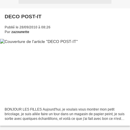
DECO POST-IT
Publié le 28/09/2010 à 08:26
Par
zazounette
BONJOUR LES FILLES Aujourd'hui, je voulais vous montrer mon petit
bricolage, je suis allée faire un tour dans un magasin de papier peint, je suis
sortie avec quelques échantillons, et voilà ce que j'ai fait avec bon ce n'est
pas du grand art, hein !!!!!...