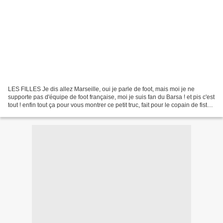
LES FILLES Je dis allez Marseille, oui je parle de foot, mais moi je ne
supporte pas d'équipe de foot française, moi je suis fan du Barsa ! et pis c'est
tout ! enfin tout ça pour vous montrer ce petit truc, fait pour le copain de fiston
1 et vite caché,...