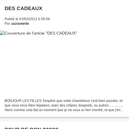
DES CADEAUX
Publié le 03/02/2012 à 09:56
Par
zazounette
BONJOUR LES FILLES J'espère que votre chandeleur c'est bien passée, et
que vous vous êtes régalées, avec des crêpes, beignets, ou autres.................
Alors comme cela fait un moment que je ne vous ai rien montré, et que j'en ai
plein l'APN , je vais...