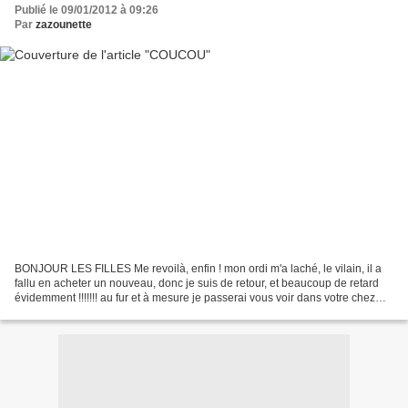
Publié le 09/01/2012 à 09:26
Par
zazounette
BONJOUR LES FILLES Me revoilà, enfin ! mon ordi m'a laché, le vilain, il a
fallu en acheter un nouveau, donc je suis de retour, et beaucoup de retard
évidemment !!!!!!! au fur et à mesure je passerai vous voir dans votre chez
vous, mais patience, hein...