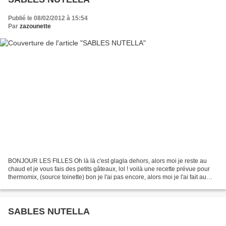
Publié le 08/02/2012 à 15:54
Par
zazounette
BONJOUR LES FILLES Oh là là c'est glagla dehors, alors moi je reste au
chaud et je vous fais des petits gâteaux, lol ! voilà une recette prévue pour
thermomix, (source toinette) bon je l'ai pas encore, alors moi je l'ai fait au
robot normal, hein ! INGREDIENTS...
SABLES NUTELLA