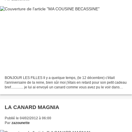
BONJOUR LES FILLES Il y a quelque temps, (le 12 décembre) c'était
l'anniversaire de la reine, bien sûr moi j'étais en retard pour son petit cadeau
bref.............. je lui ai envoyé un canard comme vous avez pu le voir dans
l'article canard magnia et...
LA CANARD MAGNIA
Publié le 04/02/2012 à 06:00
Par
zazounette