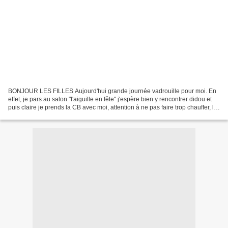
BONJOUR LES FILLES Aujourd'hui grande journée vadrouille pour moi. En
effet, je pars au salon "l'aiguille en fête" j'espère bien y rencontrer didou et
puis claire je prends la CB avec moi, attention à ne pas faire trop chauffer, lol
! j'y suis allée en...