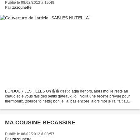
Publié le 08/02/2012 à 15:49
Par
zazounette
BONJOUR LES FILLES Oh là là c'est glagla dehors, alors moi je reste au
chaud et je vous fais des petits gâteaux, lol ! voilà une recette prévue pour
thermomix, (source toinette) bon je l'ai pas encore, alors moi je l'ai fait au
robot normal, hein ! INGREDIENTS...
MA COUSINE BECASSINE
Publié le 08/02/2012 à 08:57
Par
zazounette