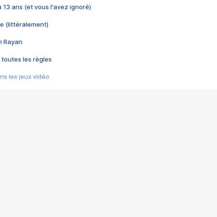
 a 13 ans (et vous l'avez ignoré)
e (littéralement)
im Rayan
 toutes les règles
s les jeux vidéo
us choquant de Rockstar ? - Le scandale BULLY
e plus moche de Steam
du RÊVE tourne au CAUCHEMAR
pendant 8 heures
it… à tort
umiliés par un jeu vidéo
ire - Final Fantasy 8
ti un empire - Age of Empires