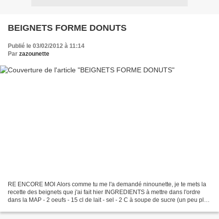
BEIGNETS FORME DONUTS
Publié le 03/02/2012 à 11:14
Par
zazounette
RE ENCORE MOI Alors comme tu me l'a demandé ninounette, je te mets la
recette des beignets que j'ai fait hier INGREDIENTS à mettre dans l'ordre
dans la MAP - 2 oeufs - 15 cl de lait - sel - 2 C à soupe de sucre (un peu plus
ça aurait été mieux) - 50 gr...