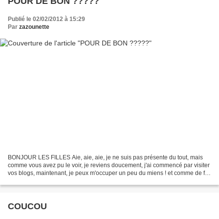
POUR DE BON ?????
Publié le 02/02/2012 à 15:29
Par
zazounette
BONJOUR LES FILLES Aie, aie, aie, je ne suis pas présente du tout, mais
comme vous avez pu le voir, je reviens doucement, j'ai commencé par visiter
vos blogs, maintenant, je peux m'occuper un peu du miens ! et comme de fait
aujourd'hui c'est la chandeleur,...
COUCOU