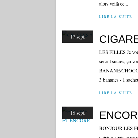
alors voilà ce...
LIRE LA SUITE
CIGARE
17 sept.
LES FILLES Je vous a
seront sucrés, ça vo
BANANE/CHOCOLAT 
3 bananes - 1 sachet
LIRE LA SUITE
ENCOR
16 sept.
BONJOUR LES FILLE
cuisine, mais je ne 