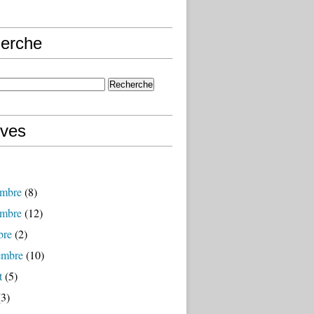
erche
ives
mbre
(8)
mbre
(12)
bre
(2)
embre
(10)
t
(5)
3)