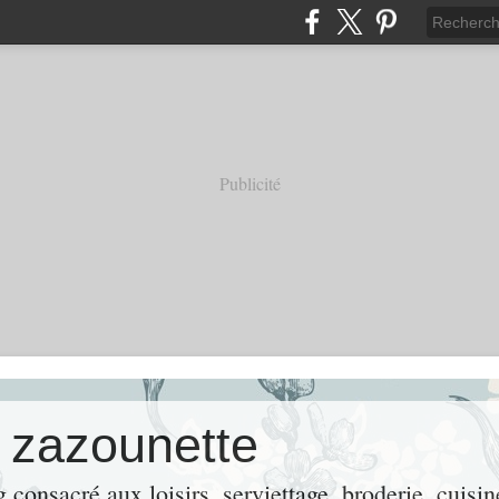
Publicité
e zazounette
consacré aux loisirs, serviettage, broderie, cuisin