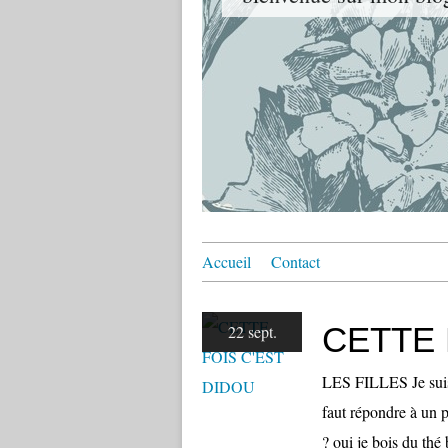
Accueil
Contact
CETTE 
22 sept.
LES FILLES Je suis 
faut répondre à un pe
? oui je bois du thé