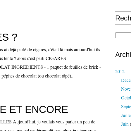
Rech
S ?
i déjà parlé de cigares, c'était là mais aujourd'hui ils
Arch
us tente ? alors c'est parti CIGARES
INGREDIENTS - 1 paquet de feuilles de brick -
2012
 pépites de chocolat (ou chocolat râpé)...
Déce
Nove
Octo
Sept
E ET ENCORE
Juille
S Aujourd'hui, je voulais vous parler un peu de
Juin
(
peux pas, ma bal ne désemplit pas, alors je viens vous