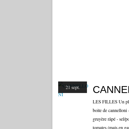
CANNE
21 sept.
LES FILLES Un pla
boite de cannelloni 
gruyère râpé - sel/
tomates (mais en gar