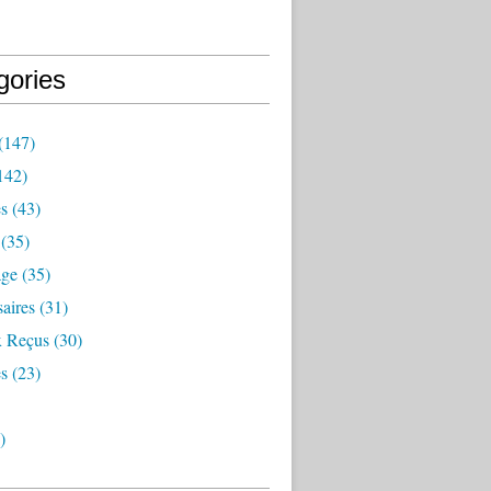
gories
(147)
142)
es
(43)
(35)
age
(35)
aires
(31)
 Reçus
(30)
s
(23)
)