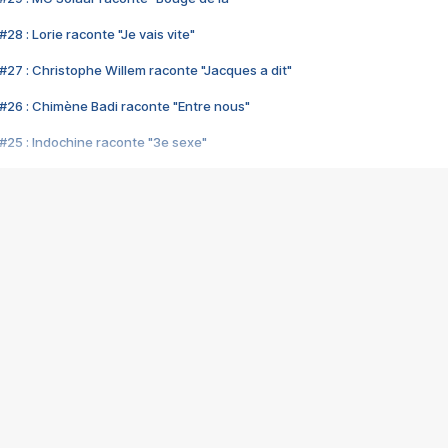
28 : Lorie raconte "Je vais vite"
#27 : Christophe Willem raconte "Jacques a dit"
#26 : Chimène Badi raconte "Entre nous"
#25 : Indochine raconte "3e sexe"
#24 : Zaho raconte "C'est chelou"
#23 : Patrick Bruel raconte "Au café des délices"
#22 : Kyo raconte "Le chemin"
#21 : Nolwenn Leroy raconte "Cassé"
#20 : Patrick Hernandez raconte "Born to be alive"
#19 : Lorie raconte "Près de moi"
#18 : Michael Jones raconte "A nos actes manqués" (avec Jean-Jacque
#17 : Khaled raconte "Aïcha"