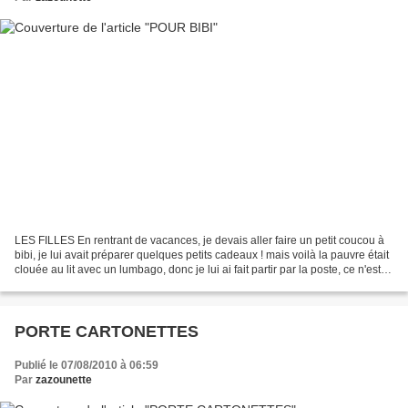
LES FILLES En rentrant de vacances, je devais aller faire un petit coucou à
bibi, je lui avait préparer quelques petits cadeaux ! mais voilà la pauvre était
clouée au lit avec un lumbago, donc je lui ai fait partir par la poste, ce n'est
que partie remise,...
PORTE CARTONETTES
Publié le 07/08/2010 à 06:59
Par
zazounette