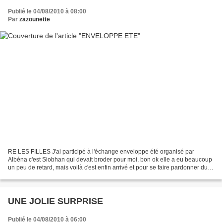
Publié le 04/08/2010 à 08:00
Par
zazounette
RE LES FILLES J'ai participé à l'échange enveloppe été organisé par
Albéna c'est Siobhan qui devait broder pour moi, bon ok elle a eu beaucoup
un peu de retard, mais voilà c'est enfin arrivé et pour se faire pardonner du
retard j'ai été carrément super...
UNE JOLIE SURPRISE
Publié le 04/08/2010 à 06:00