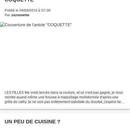
Publié le 09/08/2010 à 07:38
Par
zazounette
LES FILLES Me voilà lancée dans la couture, et ce n'est pas gagné, je vous
montre quand même une trousse à maquillage molletonnée d'après une
grille de cathy Je ne suis pas entièrement satisfaite du résultat, j'espère faire
mieux la prochaine fois !
UN PEU DE CUISINE ?