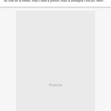
du côté de la météo, mais c'était à prévoir, mais la Bretagne c'est joli, même
sous la pluie !!!!!!! eh...
Publicité