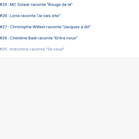
#29 : MC Solaar raconte "Bouge de là"
28 : Lorie raconte "Je vais vite"
#27 : Christophe Willem raconte "Jacques a dit"
#26 : Chimène Badi raconte "Entre nous"
#25 : Indochine raconte "3e sexe"
#24 : Zaho raconte "C'est chelou"
#23 : Patrick Bruel raconte "Au café des délices"
#22 : Kyo raconte "Le chemin"
#21 : Nolwenn Leroy raconte "Cassé"
#20 : Patrick Hernandez raconte "Born to be alive"
#19 : Lorie raconte "Près de moi"
#18 : Michael Jones raconte "A nos actes manqués" (avec Jean-Jacque
#17 : Khaled raconte "Aïcha"