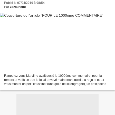
Publié le 07/04/2010 à 08:54
Par
zazounette
Rappelez-vous Maryline avait posté le 1000ème commentaire, pour la
remercier voilà ce que je lui ai envoyé maintenant qu'elle a reçu je peux
vous monter un petit coussinet (une grille de kikengrogne), un petit pochon
en lin, du tissu avec des anges, quelques...