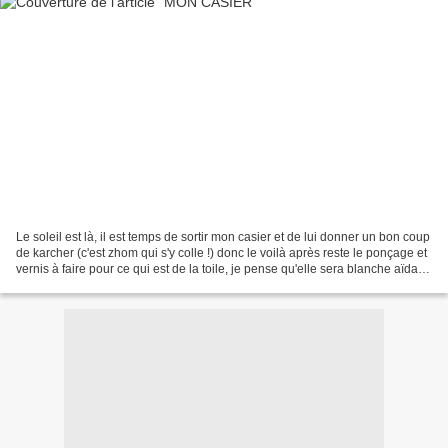
Le soleil est là, il est temps de sortir mon casier et de lui donner un bon coup
de karcher (c'est zhom qui s'y colle !) donc le voilà après reste le ponçage et
vernis à faire pour ce qui est de la toile, je pense qu'elle sera blanche aïda 7
et le fils...