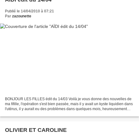
Publié le 14/04/2010 à 07:21
Par
zazounette
BONJOUR LES FILLES édit du 14/03 Voilà je vous donne des nouvelles de
ma fifille, l'opération s'est bien passée, mais il y avait un kyste liquidien dans
l'utérus, il y aurait eu des problèmes dans quelques mois, heureusement
que nous avons pris les devants,...
OLIVIER ET CAROLINE