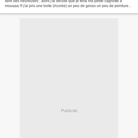
faire des heureuses", alors j'ai décidé que je ferai ma petite cagnotte à
mouaaa !!! j'ai pris une boite (ricorée) un peu de gesso un peu de peinture
un peu de découpage un peu...
Publicité