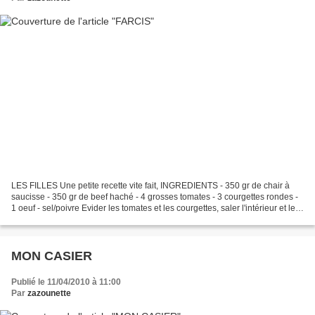
LES FILLES Une petite recette vite fait, INGREDIENTS - 350 gr de chair à
saucisse - 350 gr de beef haché - 4 grosses tomates - 3 courgettes rondes -
1 oeuf - sel/poivre Evider les tomates et les courgettes, saler l'intérieur et les
retourner ! mélanger...
MON CASIER
Publié le 11/04/2010 à 11:00
Par
zazounette