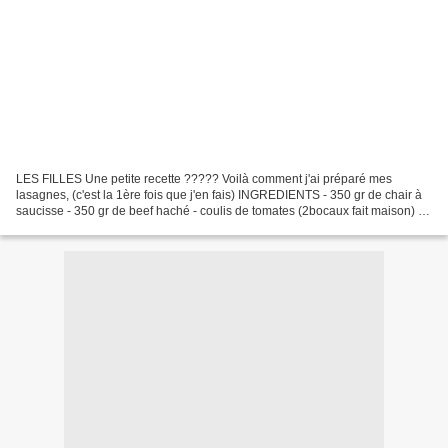
LES FILLES Une petite recette ????? Voilà comment j'ai préparé mes
lasagnes, (c'est la 1ère fois que j'en fais) INGREDIENTS - 350 gr de chair à
saucisse - 350 gr de beef haché - coulis de tomates (2bocaux fait maison) -
sel/poivre/thym/laurier - vin blanc...