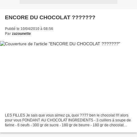
ENCORE DU CHOCOLAT ???????
Publié le 10/04/2010 à 08:56
Par
zazounette
LES FILLES Je sais que vous aimez ça, quoi ???? ben le chocolat !!!! alors
pour vous FONDANT AU CHOCOLAT INGREDIENTS - 3 cuillers à soupe de
farine - 6 oeufs - 300 gr de sucre - 180 gr de beurre - 180 gr de chocolat
pâtissier Faire fondre le beurre et...