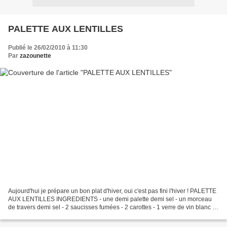
PALETTE AUX LENTILLES
Publié le 26/02/2010 à 11:30
Par
zazounette
Aujourd'hui je prépare un bon plat d'hiver, oui c'est pas fini l'hiver ! PALETTE
AUX LENTILLES INGREDIENTS - une demi palette demi sel - un morceau
de travers demi sel - 2 saucisses fumées - 2 carottes - 1 verre de vin blanc -
oignons, thym, laurier sel/poivre...