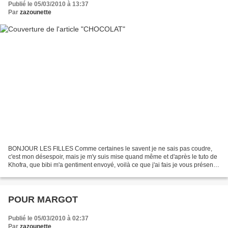
Publié le 05/03/2010 à 13:37
Par
zazounette
BONJOUR LES FILLES Comme certaines le savent je ne sais pas coudre,
c'est mon désespoir, mais je m'y suis mise quand même et d'après le tuto de
Khofra, que bibi m'a gentiment envoyé, voilà ce que j'ai fais je vous présente
CHOCOLAT J'aimerai que vous...
POUR MARGOT
Publié le 05/03/2010 à 02:37
Par
zazounette