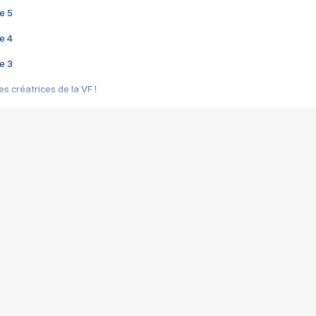
e 5
e 4
e 3
s créatrices de la VF !
e 2
e 1
e Mektoub My Love arrive enfin ! Rencontre avec Shaïn Boumedine et Sal
i : après Toni en famille
elle réalise le bouleversant Dites lui que je l'aime
ais ! Rencontre autour de Vie privée de Rebecca Zlotowski
 de Marguerite, Grave... Rencontre avec Ella Rumpf
 Les Rêveurs, un film intime sur la santé mentale