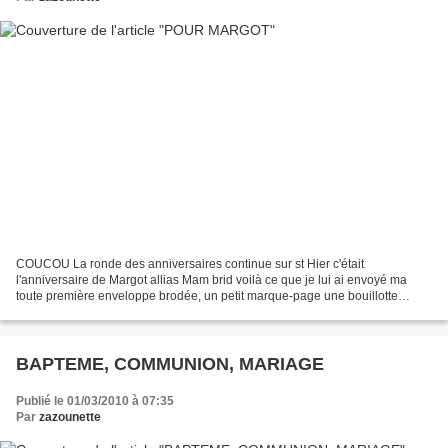
COUCOU La ronde des anniversaires continue sur st Hier c'était
l'anniversaire de Margot allias Mam brid voilà ce que je lui ai envoyé ma
toute première enveloppe brodée, un petit marque-page une bouillotte
sèche remplie de riz et lavande, un petit ange...
BAPTEME, COMMUNION, MARIAGE
Publié le 01/03/2010 à 07:35
Par
zazounette