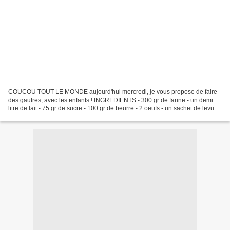
COUCOU TOUT LE MONDE aujourd'hui mercredi, je vous propose de faire
des gaufres, avec les enfants ! INGREDIENTS - 300 gr de farine - un demi
litre de lait - 75 gr de sucre - 100 gr de beurre - 2 oeufs - un sachet de levure
- une pincée de sel mélanger...