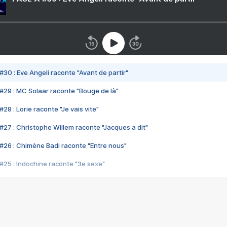
#30 : Eve Angeli raconte "Avant de partir"
#29 : MC Solaar raconte "Bouge de là"
28 : Lorie raconte "Je vais vite"
#27 : Christophe Willem raconte "Jacques a dit"
#26 : Chimène Badi raconte "Entre nous"
#25 : Indochine raconte "3e sexe"
#24 : Zaho raconte "C'est chelou"
#23 : Patrick Bruel raconte "Au café des délices"
#22 : Kyo raconte "Le chemin"