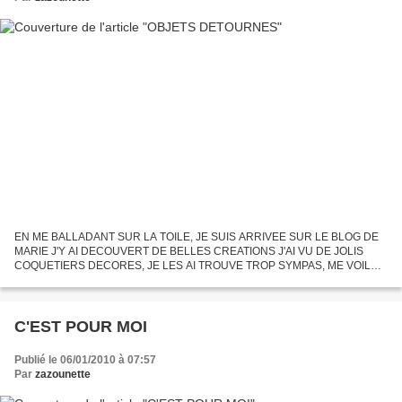
EN ME BALLADANT SUR LA TOILE, JE SUIS ARRIVEE SUR LE BLOG DE
MARIE J'Y AI DECOUVERT DE BELLES CREATIONS J'AI VU DE JOLIS
COQUETIERS DECORES, JE LES AI TROUVE TROP SYMPAS, ME VOILA
DONC AUJOURD'HUI AVEC CEUX QUE J'AI FAIS J'EN OFFRIRAIS UN A
CELLE QUI...
C'EST POUR MOI
Publié le 06/01/2010 à 07:57
Par
zazounette