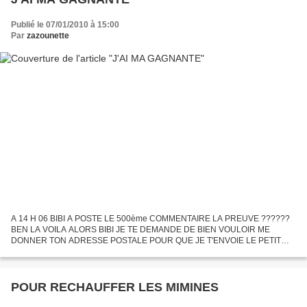
Publié le 07/01/2010 à 15:00
Par
zazounette
A 14 H 06 BIBI A POSTE LE 500ème COMMENTAIRE LA PREUVE ??????
BEN LA VOILA ALORS BIBI JE TE DEMANDE DE BIEN VOULOIR ME
DONNER TON ADRESSE POSTALE POUR QUE JE T'ENVOIE LE PETIT
CADEAU, AUSSI TA COULEUR PREFEREE ET CELLE QUE TU N'AIME
PAS DU TOUT ET PUISQUE...
POUR RECHAUFFER LES MIMINES