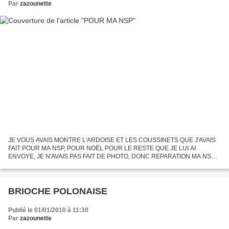
Par
zazounette
JE VOUS AVAIS MONTRE L'ARDOISE ET LES COUSSINETS QUE J'AVAIS
FAIT POUR MA NSP, POUR NOËL POUR LE RESTE QUE JE LUI AI
ENVOYE, JE N'AVAIS PAS FAIT DE PHOTO, DONC REPARATION MA NSP
LES A FAITES Galets serviettés, photophore, bougie, coeur pendouille des...
BRIOCHE POLONAISE
Publié le 01/01/2010 à 11:30
Par
zazounette