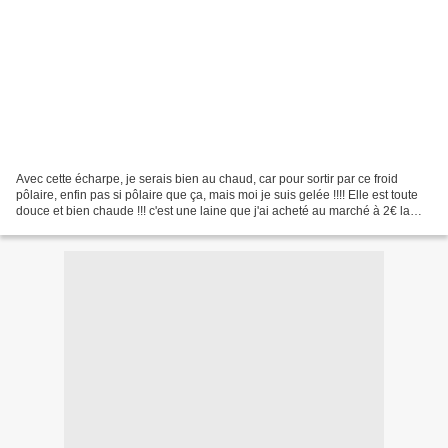
Avec cette écharpe, je serais bien au chaud, car pour sortir par ce froid
pôlaire, enfin pas si pôlaire que ça, mais moi je suis gelée !!!! Elle est toute
douce et bien chaude !!! c'est une laine que j'ai acheté au marché à 2€ la
pelotte 6 pelotes utilisées...